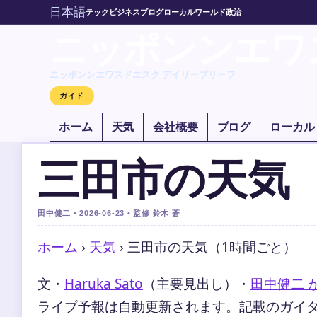
日本語
テック
ビジネス
ブログ
ローカル
ワールド
政治
ニッポンンエワ
ニッポンンエワスドエスク デイリーブリーフ
ガイド
ホーム
天気
会社概要
ブログ
ローカル
三田市の天気
田中健二 • 2026-06-23 • 監修 鈴木 蒼
ホーム
›
天気
›
三田市の天気（1時間ごと）
文・
Haruka Sato
（主要見出し）
・
田中健二 
ライブ予報は自動更新されます。記載のガイダンス