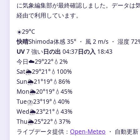
に気象編集部が最終確認しました。データは気象庁
経由で利用しています。
☀️
29°
C
快晴
Shimoda
体感 35° ・ 風 2 m/s ・ 湿度 72
UV
7 強い
日の出
04:37
日の入
18:43
今日
☁️
29°
22°
💧2%
Sat
🌦️
29°
21°
💧100%
Sun
🌦️
21°
19°
💧86%
Mon
🌦️
20°
19°
💧45%
Tue
⛈️
23°
19°
💧40%
Wed
🌦️
23°
21°
💧43%
Thu
🌦️
25°
22°
💧37%
ライブデータ提供：
Open-Meteo
・ 自動更新