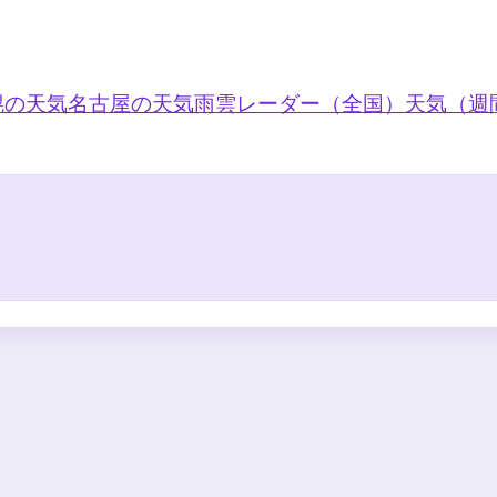
幌の天気
名古屋の天気
雨雲レーダー（全国）
天気（週