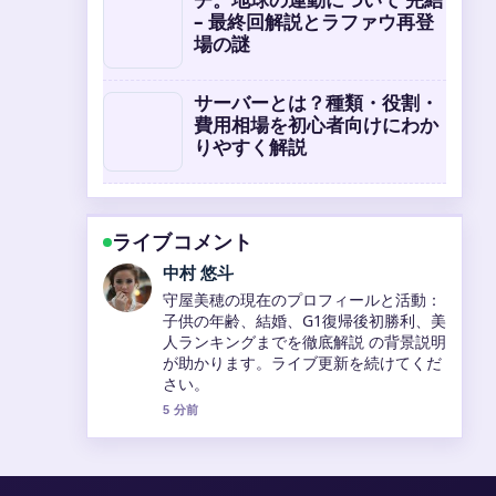
– 最終回解説とラファウ再登
場の謎
サーバーとは？種類・役割・
費用相場を初心者向けにわか
りやすく解説
ライブコメント
山本 葵
小寺真理のプロフィールを完全解説！ス
リーサイズ・身長・経歴・元相方・実
家・吉本新喜劇・吉本坂46まで の報道
は丁寧で、流れを追いやすいです。
7 分前