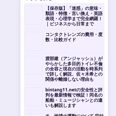
【保存版】「迷惑」の意味・
類語・特徴・言い換え・英語
表現・心理学まで完全網羅！
｜ビジネスから日常まで
コンタクトレンズの費用・度
数・比較ガイド
渡部建（アンジャッシュ）が
やらかした多目的トイレ不倫
の全容と現在の活動を時系列
で詳しく解説、佐々木希との
関係や離婚しない理由も
bintang11.netの安全性と評
判を最新情報で検証！同名の
船舶・ミュージシャンとの違
いも解説します
チ。地球の運動について 完結