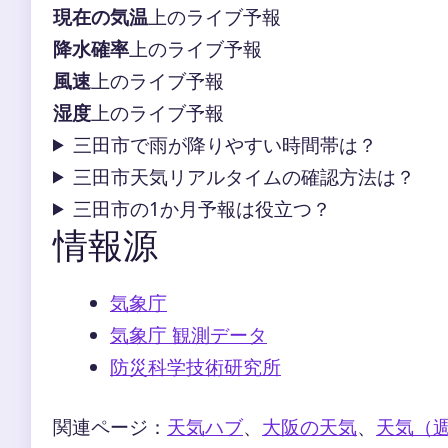
現在の気温
上のライブ予報
降水確率
上のライブ予報
風速
上のライブ予報
湿度
上のライブ予報
三田市で雨が降りやすい時間帯は？
三田市天気リアルタイムの確認方法は？
三田市の1か月予報は役立つ？
情報源
気象庁
気象庁 観測データ
防災科学技術研究所
関連ページ：
天気ハブ
、
大阪の天気
、
天気（