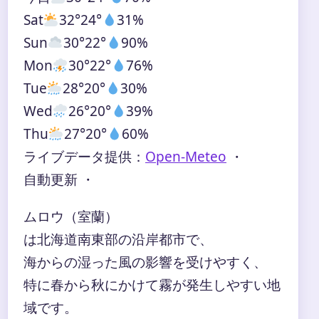
Sat
32°
24°
31%
Sun
30°
22°
90%
Mon
30°
22°
76%
Tue
28°
20°
30%
Wed
26°
20°
39%
Thu
27°
20°
60%
ライブデータ提供：
Open-Meteo
・
自動更新 ・
ムロウ（室蘭）
は北海道南東部の沿岸都市で、
海からの湿った風の影響を受けやすく、
特に春から秋にかけて霧が発生しやすい地
域です。