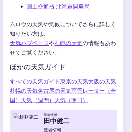
国土交通省 北海道開発局
ムロウの天気や気候についてさらに詳しく
知りたい方は、
天気ハブページ
や
札幌の天気
の情報もあわ
せてご覧ください。
ほかの天気ガイド
すべての天気ガイド
東京の天気
大阪の天気
札幌の天気
名古屋の天気
雨雲レーダー（全
国）
天気（週間）
天気（明日）
筆者情報
田中健二
筆者情報