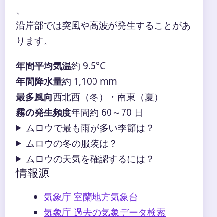
、
沿岸部では突風や高波が発生することがあ
ります。
年間平均気温
約 9.5°C
年間降水量
約 1,100 mm
最多風向
西北西（冬）・南東（夏）
霧の発生頻度
年間約 60～70 日
ムロウで最も雨が多い季節は？
ムロウの冬の服装は？
ムロウの天気を確認するには？
情報源
気象庁 室蘭地方気象台
気象庁 過去の気象データ検索