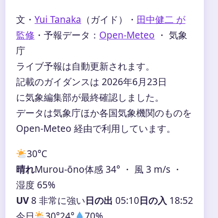
文・
Yui Tanaka
（ガイド）
・
田中健二 が
監修
・
予報データ：
Open-Meteo
・ 気象
庁
ライブ予報は自動更新されます。
記載のガイダンスは 2026年6月23日
に気象編集部が最終確認しました。
データは気象庁ほか各国気象機関のものを
Open-Meteo 経由で利用しています。
30°
C
晴れ
Murou-ōno
体感 34° ・ 風 3 m/s ・
湿度 65%
UV
8 非常に強い
日の出
05:10
日の入
18:52
今日
30°
24°
70%