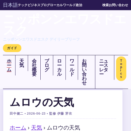
日本語
テック
ビジネス
ブログ
ローカル
ワールド
政治
検索
お問い合わせ
ニッポンンエワスドエ
スク
ニッポンンエワスドエスク デイリーブリーフ
ガイド
ホ
天
会
ブ
ロ
ワ
お
ニュ
T
o
ー
気
社
ロ
ー
ー
問
ース
p
ム
概
グ
カ
ル
い
レタ
i
要
ル
ド
合
ー
c
s
わ
せ
ムロウの天気
田中健二 • 2026-06-23 • 監修 伊藤 芽衣
ホーム
›
天気
›
ムロウの天気