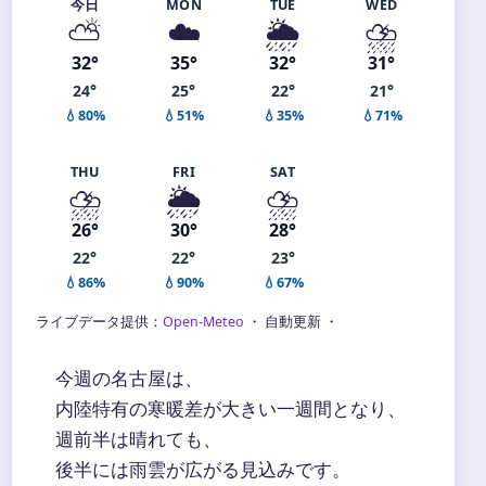
今日
MON
TUE
WED
⛅
☁️
🌦️
⛈️
32°
35°
32°
31°
24°
25°
22°
21°
💧80%
💧51%
💧35%
💧71%
THU
FRI
SAT
⛈️
🌦️
⛈️
26°
30°
28°
22°
22°
23°
💧86%
💧90%
💧67%
ライブデータ提供：
Open-Meteo
・ 自動更新 ・
今週の名古屋は、
内陸特有の寒暖差が大きい一週間となり、
週前半は晴れても、
後半には雨雲が広がる見込みです。