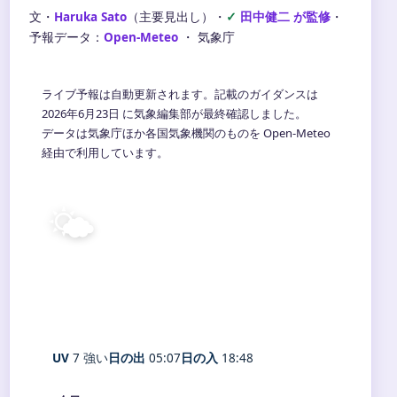
文・
Haruka Sato
（主要見出し）
・
田中健二 が監修
・
予報データ：
Open-Meteo
・ 気象庁
ライブ予報は自動更新されます。記載のガイダンスは
2026年6月23日 に気象編集部が最終確認しました。
データは気象庁ほか各国気象機関のものを Open-Meteo
経由で利用しています。
🌤️
29°
C
晴れ
Nagoya
体感 33° ・ 風 1 m/s ・ 湿度 62%
UV
7 強い
日の出
05:07
日の入
18:48