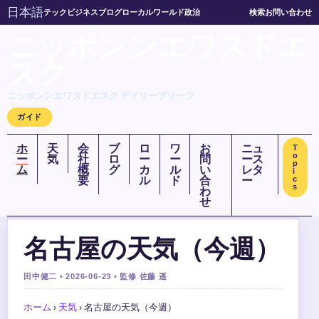
日本語
テック
ビジネス
ブログ
ローカル
ワールド
政治
検索
お問い合わせ
ニッポンンエワスドエ
スク
ニッポンンエワスドエスク デイリーブリーフ
ガイド
ホ
天
会
ブ
ロ
ワ
お
ニュ
T
o
ー
気
社
ロ
ー
ー
問
ース
p
ム
概
グ
カ
ル
い
レタ
i
要
ル
ド
合
ー
c
s
わ
せ
名古屋の天気（今週）
田中健二 • 2026-06-23 • 監修 佐藤 遥
ホーム
›
天気
›
名古屋の天気（今週）