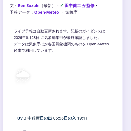
文・
Ren Suzuki
（最新）
・
田中健二 が監修
・
予報データ：
Open-Meteo
・ 気象庁
ライブ予報は自動更新されます。記載のガイダンスは
2026年6月23日 に気象編集部が最終確認しました。
データは気象庁ほか各国気象機関のものを Open-Meteo
経由で利用しています。
🌦️
28°
C
霧雨
Okinawa
体感 29° ・ 風 12 m/s ・ 湿度 93%
UV
3 中程度
日の出
05:56
日の入
19:11