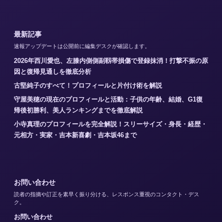
最新記事
速報アップデートは公開前に編集デスクが確認します。
2026年西川愛也、左膝内側側副靱帯損傷で登録抹消！打撃不振の原
因と復帰見通しを徹底分析
古堅純子のすべて！プロフィールと片付け術を解説
守屋美穂の現在のプロフィールと活動：子供の年齢、結婚、G1復
帰後初勝利、美人ランキングまでを徹底解説
小寺真理のプロフィールを完全解説！スリーサイズ・身長・経歴・
元相方・実家・吉本新喜劇・吉本坂46まで
お問い合わせ
読者の指摘や訂正を素早く振り分ける、レスポンス重視のコンタクト・デス
ク。
お問い合わせ