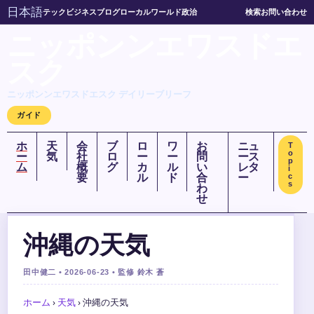
日本語
テック
ビジネス
ブログ
ローカル
ワールド
政治
検索
お問い合わせ
ニッポンンエワスドエ
スク
ニッポンンエワスドエスク デイリーブリーフ
ガイド
ホ
天
会
ブ
ロ
ワ
お
ニュ
T
o
ー
気
社
ロ
ー
ー
問
ース
p
ム
概
グ
カ
ル
い
レタ
i
要
ル
ド
合
ー
c
s
わ
せ
沖縄の天気
田中健二 • 2026-06-23 • 監修 鈴木 蒼
ホーム
›
天気
›
沖縄の天気