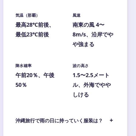
気温（那覇）
風速
最高28℃前後、
南東の風 4〜
最低23℃前後
8m/s、沿岸でや
や強まる
降水確率
波の高さ
午前20％、午後
1.5〜2.5メート
50％
ル、外海でやや
しける
沖縄旅行で雨の日に持っていく服装は？