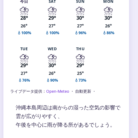
今日
SAT
SUN
MON
⛈️
⛈️
⛈️
⛈️
28°
29°
30°
30°
26°
27°
27°
26°
💧100%
💧100%
💧96%
💧86%
TUE
WED
THU
⛈️
⛈️
⛈️
29°
30°
29°
27°
26°
25°
💧76%
💧90%
💧73%
ライブデータ提供：
Open-Meteo
・ 自動更新 ・
沖縄本島周辺は南からの湿った空気の影響で
雲が広がりやすく、
午後を中心に雨が降る所があるでしょう。