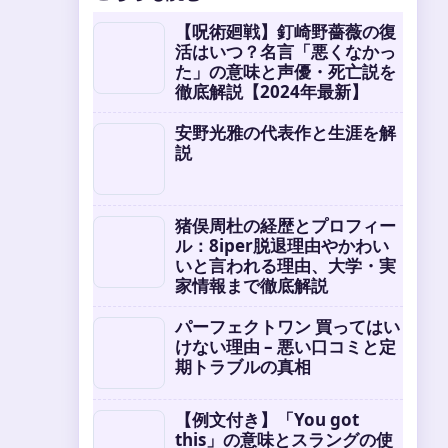
【呪術廻戦】釘崎野薔薇の復
活はいつ？名言「悪くなかっ
た」の意味と声優・死亡説を
徹底解説【2024年最新】
安野光雅の代表作と生涯を解
説
猪俣周杜の経歴とプロフィー
ル：8iper脱退理由やかわい
いと言われる理由、大学・実
家情報まで徹底解説
パーフェクトワン 買ってはい
けない理由 – 悪い口コミと定
期トラブルの真相
【例文付き】「You got
this」の意味とスラングの使