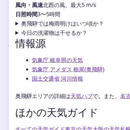
風向・風速
北西の風、最大5 m/s
日照時間
3〜5時間
奥飛騨では梅雨明けはいつ頃か？
今日の洗濯物は干せるか？
情報源
気象庁 岐阜県の天気
気象庁 アメダス 栃尾(奥飛騨)
国土交通省 河川情報
奥飛騨エリアの詳細は
天気ハブ
で。また、
名
ほかの天気ガイド
すべての天気ガイド
東京の天気
大阪の天気
札