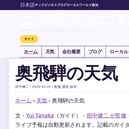
日本語
テック
ビジネス
ブログ
ローカル
ワールド
政治
ニッポンンエワ
ニッポンンエワスドエスク デイリーブリーフ
ガイド
ホーム
天気
会社概要
ブログ
ローカル
奥飛騨の天気
田中健二 • 2026-06-23 • 監修 渡辺 結衣
ホーム
›
天気
›
奥飛騨の天気
文・
Yui Tanaka
（ガイド）
・
田中健二 が監修
ライブ予報は自動更新されます。記載のガイダンス