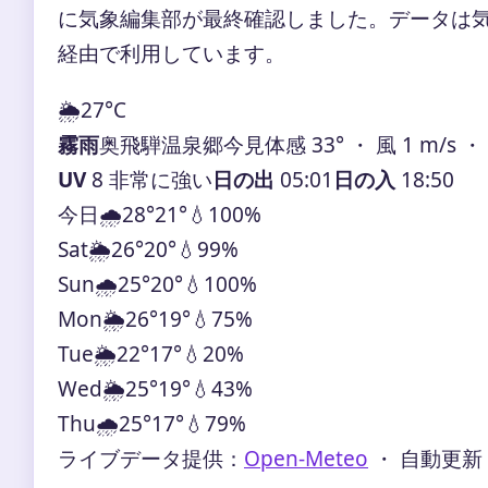
に気象編集部が最終確認しました。データは気象庁
経由で利用しています。
🌦️
27°
C
霧雨
奥飛騨温泉郷今見
体感 33° ・ 風 1 m/s 
UV
8 非常に強い
日の出
05:01
日の入
18:50
今日
🌧️
28°
21°
💧100%
Sat
🌦️
26°
20°
💧99%
Sun
🌧️
25°
20°
💧100%
Mon
🌦️
26°
19°
💧75%
Tue
🌦️
22°
17°
💧20%
Wed
🌦️
25°
19°
💧43%
Thu
🌧️
25°
17°
💧79%
ライブデータ提供：
Open-Meteo
・ 自動更新