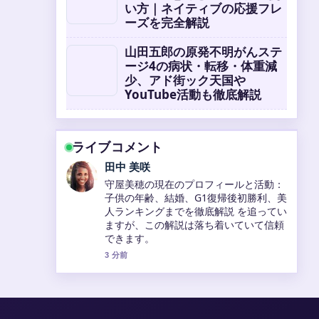
い方｜ネイティブの応援フレ
ーズを完全解説
山田五郎の原発不明がんステ
ージ4の病状・転移・体重減
少、アド街ック天国や
YouTube活動も徹底解説
ライブコメント
田中 美咲
守屋美穂の現在のプロフィールと活動：
子供の年齢、結婚、G1復帰後初勝利、美
人ランキングまでを徹底解説 を追ってい
ますが、この解説は落ち着いていて信頼
できます。
3 分前