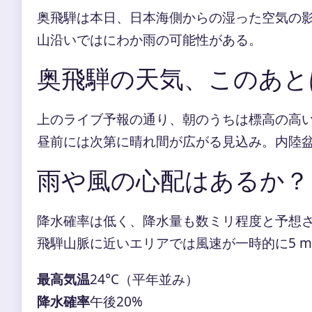
奥飛騨は本日、日本海側からの湿った空気の
山沿いではにわか雨の可能性がある。
奥飛騨の天気、このあと
上のライブ予報の通り、朝のうちは標高の高
昼前には次第に晴れ間が広がる見込み。内陸
雨や風の心配はあるか？
降水確率は低く、降水量も数ミリ程度と予想
飛騨山脈に近いエリアでは風速が一時的に5 
最高気温
24°C（平年並み）
降水確率
午後20%