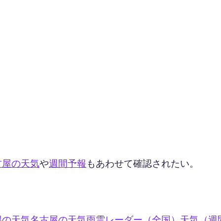
古屋の天気
や
週間予報
もあわせて確認されたい。
幌の天気
名古屋の天気
雨雲レーダー（全国）
天気（週