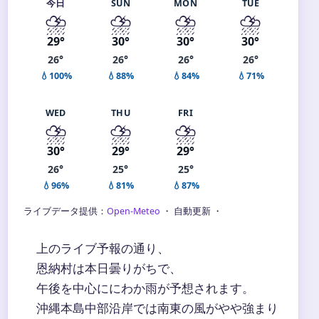
今日
SUN
MON
TUE
⛈️
⛈️
⛈️
⛈️
29°
30°
30°
30°
26°
26°
26°
26°
💧100%
💧88%
💧84%
💧71%
WED
THU
FRI
⛈️
⛈️
⛈️
30°
29°
29°
26°
25°
25°
💧96%
💧81%
💧87%
ライブデータ提供：
Open-Meteo
・ 自動更新 ・
上のライブ予報の通り、
恩納村は本日曇りがちで、
午後を中心ににわか雨が予想されます。
沖縄本島中部沿岸では南東の風がやや強まり