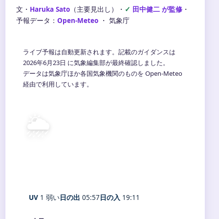
文・
Haruka Sato
（主要見出し）
・
田中健二 が監修
・
予報データ：
Open-Meteo
・ 気象庁
ライブ予報は自動更新されます。記載のガイダンスは
2026年6月23日 に気象編集部が最終確認しました。
データは気象庁ほか各国気象機関のものを Open-Meteo
経由で利用しています。
🌦️
28°
C
弱い霧雨
Onna
体感 27° ・ 風 16 m/s ・ 湿度 81%
UV
1 弱い
日の出
05:57
日の入
19:11