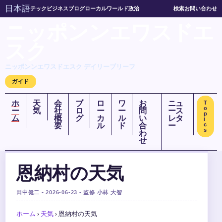
日本語
テック
ビジネス
ブログ
ローカル
ワールド
政治
検索
お問い合わせ
ニッポンンエワスドエ
スク
ニッポンンエワスドエスク デイリーブリーフ
ガイド
ホ
天
会
ブ
ロ
ワ
お
ニュ
T
o
ー
気
社
ロ
ー
ー
問
ース
p
ム
概
グ
カ
ル
い
レタ
i
要
ル
ド
合
ー
c
s
わ
せ
恩納村の天気
田中健二 • 2026-06-23 • 監修 小林 大智
ホーム
›
天気
›
恩納村の天気