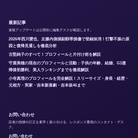
最新記事
速報アップデートは公開前に編集デスクが確認します。
2026年西川愛也、左膝内側側副靱帯損傷で登録抹消！打撃不振の原
因と復帰見通しを徹底分析
古堅純子のすべて！プロフィールと片付け術を解説
守屋美穂の現在のプロフィールと活動：子供の年齢、結婚、G1復
帰後初勝利、美人ランキングまでを徹底解説
小寺真理のプロフィールを完全解説！スリーサイズ・身長・経歴・
元相方・実家・吉本新喜劇・吉本坂46まで
お問い合わせ
読者の指摘や訂正を素早く振り分ける、レスポンス重視のコンタクト・デス
ク。
お問い合わせ