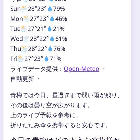
Sun
28°
23°
79%
Mon
27°
23°
46%
Tue
27°
21°
21%
Wed
28°
22°
61%
Thu
28°
22°
76%
Fri
27°
23°
71%
ライブデータ提供：
Open-Meteo
・
自動更新 ・
青梅では今日、昼過ぎまで弱い雨が残り、
その後は曇り空が広がります。
上のライブ予報を参考に、
折りたたみ傘を携帯すると安心です。