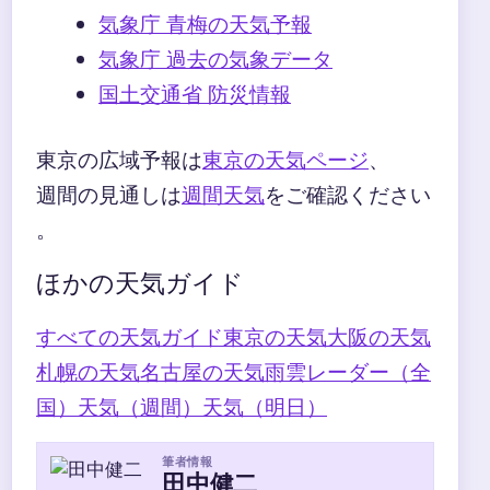
気象庁 青梅の天気予報
気象庁 過去の気象データ
国土交通省 防災情報
東京の広域予報は
東京の天気ページ
、
週間の見通しは
週間天気
をご確認ください
。
ほかの天気ガイド
すべての天気ガイド
東京の天気
大阪の天気
札幌の天気
名古屋の天気
雨雲レーダー（全
国）
天気（週間）
天気（明日）
筆者情報
田中健二