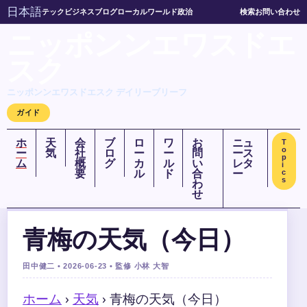
日本語
テック
ビジネス
ブログ
ローカル
ワールド
政治
検索
お問い合わせ
ニッポンンエワスドエ
スク
ニッポンンエワスドエスク デイリーブリーフ
ガイド
ホ
天
会
ブ
ロ
ワ
お
ニュ
T
o
ー
気
社
ロ
ー
ー
問
ース
p
ム
概
グ
カ
ル
い
レタ
i
要
ル
ド
合
ー
c
s
わ
せ
青梅の天気（今日）
田中健二 • 2026-06-23 • 監修 小林 大智
ホーム
›
天気
›
青梅の天気（今日）