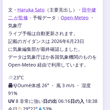
文・
Haruka Sato
（主要見出し）
・
田中健
二 が監修
・
予報データ：
Open-Meteo
・
気象庁
ライブ予報は自動更新されます。
記載のガイダンスは 2026年6月23日
に気象編集部が最終確認しました。
データは気象庁ほか各国気象機関のものを
Open-Meteo 経由で利用しています。
23°
C
曇り
Oumé
体感 26° ・ 風 3 m/s ・ 湿度
91%
UV
8 非常に強い
日の出
06:16
日の入
18:38
今日
29°
22°
53%