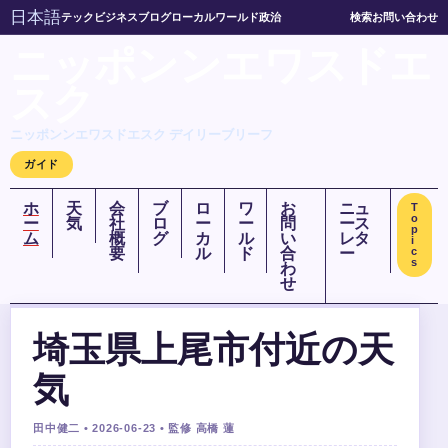
日本語
テック
ビジネス
ブログ
ローカル
ワールド
政治
検索
お問い合わせ
ニッポンンエワスドエ
スク
ニッポンンエワスドエスク デイリーブリーフ
ガイド
ホ
天
会
ブ
ロ
ワ
お
ニュ
T
o
ー
気
社
ロ
ー
ー
問
ース
p
ム
概
グ
カ
ル
い
レタ
i
要
ル
ド
合
ー
c
s
わ
せ
埼玉県上尾市付近の天
気
田中健二 • 2026-06-23 • 監修 高橋 蓮