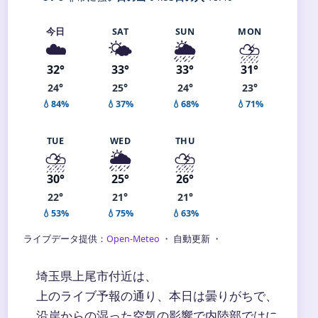
今日
SAT
SUN
MON
☁️
🌤️
🌦️
⛈️
32°
33°
33°
31°
24°
25°
24°
23°
💧84%
💧37%
💧68%
💧71%
TUE
WED
THU
⛈️
🌦️
⛈️
30°
25°
26°
22°
21°
21°
💧53%
💧75%
💧63%
ライブデータ提供：
Open-Meteo
・ 自動更新 ・
埼玉県上尾市付近は、
上のライブ予報の通り、本日は曇りがちで、
沿岸からの湿った空気の影響で内陸部ではに