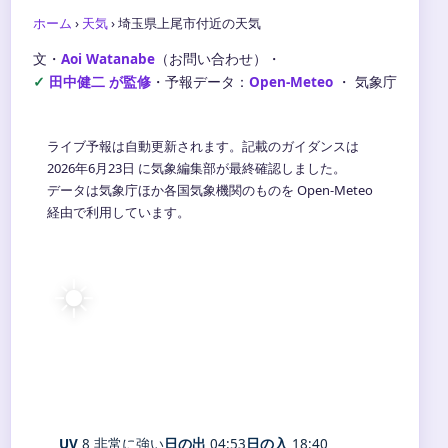
ホーム
›
天気
›
埼玉県上尾市付近の天気
文・
Aoi Watanabe
（お問い合わせ）
・
田中健二 が監修
・
予報データ：
Open-Meteo
・ 気象庁
ライブ予報は自動更新されます。記載のガイダンスは
2026年6月23日 に気象編集部が最終確認しました。
データは気象庁ほか各国気象機関のものを Open-Meteo
経由で利用しています。
☀️
32°
C
快晴
Saitama
体感 37° ・ 風 3 m/s ・ 湿度 65%
UV
8 非常に強い
日の出
04:53
日の入
18:40