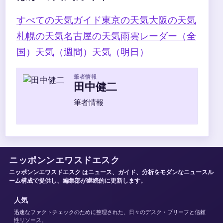
すべての天気ガイド
東京の天気
大阪の天気
札幌の天気
名古屋の天気
雨雲レーダー（全
国）
天気（週間）
天気（明日）
筆者情報
田中健二
筆者情報
ニッポンンエワスドエスク
ニッポンンエワスドエスク はニュース、ガイド、分析をモダンなニュースル
ーム構成で提供し、編集部が継続的に更新します。
人気
迅速なファクトチェックのために整理された、日々のデスク・ブリーフと信頼
性リソース。