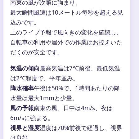
南東の風が次第に強まり、
最大瞬間風速は10メートル毎秒を超える見
込みです。
上のライブ予報で風向きの変化を確認し、
自転車の利用や屋外での作業はお控えいた
だくのが安全です。
気温の傾向
最高気温は7°C前後、最低気温
は2°C程度で、平年並み。
降水確率
午後は50%で、1時間あたりの降
水量は最大1mmと少量。
風の予報
南東の風、日中は4m/s、夜は
6m/sに強まる。
視界と湿度
湿度は70%前後で経過し、視界
は良好。