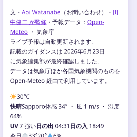
文・
Aoi Watanabe
（お問い合わせ）
・
田
中健二 が監修
・
予報データ：
Open-
Meteo
・ 気象庁
ライブ予報は自動更新されます。
記載のガイダンスは 2026年6月23日
に気象編集部が最終確認しました。
データは気象庁ほか各国気象機関のものを
Open-Meteo 経由で利用しています。
30°
C
快晴
Sapporo
体感 34° ・ 風 1 m/s ・ 湿度
64%
UV
7 強い
日の出
04:31
日の入
18:49
今日
33°
20°
6%