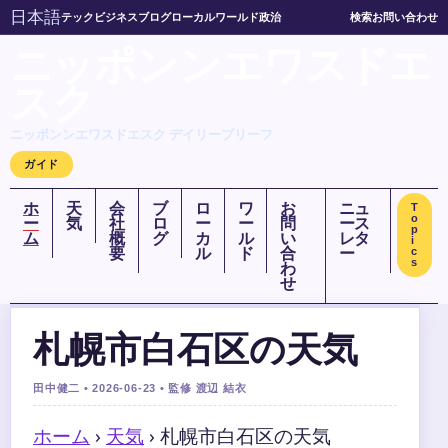
日本語
テック
ビジネス
ブログ
ローカル
ワールド
政治
検索
お問い合わせ
ニッポンンエワスドエ
スク
ニッポンンエワスドエスク デイリーブリーフ
ガイド
ホ
天
会
ブ
ロ
ワ
お
ニュ
T
o
ー
気
社
ロ
ー
ー
問
ース
p
ム
概
グ
カ
ル
い
レタ
i
要
ル
ド
合
ー
c
s
わ
せ
札幌市白石区の天気
田中健二 • 2026-06-23 • 監修 渡辺 結衣
ホーム
›
天気
›
札幌市白石区の天気