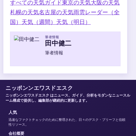
すべての天気ガイド
東京の天気
大阪の天気
札幌の天気
名古屋の天気
雨雲レーダー（全
国）
天気（週間）
天気（明日）
筆者情報
田中健二
筆者情報
ニッポンンエワスドエスク
ニッポンンエワスドエスク はニュース、ガイド、分析をモダンなニュースル
ーム構成で提供し、編集部が継続的に更新します。
人気
迅速なファクトチェックのために整理された、日々のデスク・ブリーフと信頼
性リソース。
会社概要