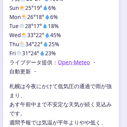
Sun
25°
19°
6%
Mon
26°
18°
6%
Tue
28°
17°
18%
Wed
33°
22°
45%
Thu
34°
22°
25%
Fri
31°
24°
23%
ライブデータ提供：
Open-Meteo
・
自動更新 ・
札幌は今夜にかけて低気圧の通過で雨が強
まり、
あす午前中まで不安定な天気が続く見込み
です。
週間予報では気温が平年よりやや低く、