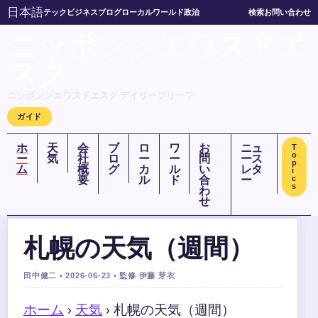
日本語
テック
ビジネス
ブログ
ローカル
ワールド
政治
検索
お問い合わせ
ニッポンンエワスドエ
スク
ニッポンンエワスドエスク デイリーブリーフ
ガイド
ホ
天
会
ブ
ロ
ワ
お
ニュ
T
o
ー
気
社
ロ
ー
ー
問
ース
p
ム
概
グ
カ
ル
い
レタ
i
要
ル
ド
合
ー
c
s
わ
せ
札幌の天気（週間）
田中健二 • 2026-06-23 • 監修 伊藤 芽衣
ホーム
›
天気
›
札幌の天気（週間）