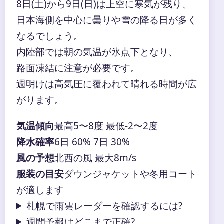
8日(土)から9日(日)は上空に寒気が残り、
日本海側を中心に曇りや雪の降る日が多く
なるでしょう。
内陸部では朝の気温が氷点下となり、
路面凍結に注意が必要です。
週明けは高気圧に覆われて晴れる時間が広
がります。
気温傾向
最高5〜8度 最低-2〜2度
降水確率
6日 60% 7日 30%
風の予想
北西の風 最大8m/s
服装の目安
ダウンジャケットや冬用コート
が適します
札幌で雨雲レーダーを確認するには?
週間予報はどこまで正確?