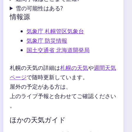
雪の可能性はある?
情報源
気象庁 札幌管区気象台
気象庁 防災情報
国土交通省 北海道開発局
札幌の天気の詳細は
札幌の天気
や
週間天気
ページ
で随時更新しています。
屋外の予定がある方は、
上のライブ予報と合わせてご確認ください
。
ほかの天気ガイド