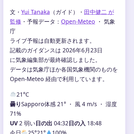
文・
Yui Tanaka
（ガイド）
・
田中健二 が
監修
・
予報データ：
Open-Meteo
・ 気象
庁
ライブ予報は自動更新されます。
記載のガイダンスは 2026年6月23日
に気象編集部が最終確認しました。
データは気象庁ほか各国気象機関のものを
Open-Meteo 経由で利用しています。
21°
C
曇り
Sapporo
体感 21° ・ 風 4 m/s ・ 湿度
71%
UV
2 弱い
日の出
04:32
日の入
18:48
今日
25°
21°
100%