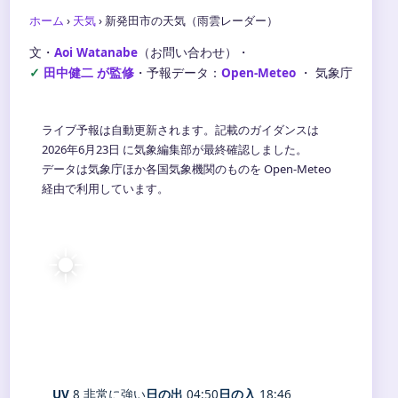
ホーム
›
天気
›
新発田市の天気（雨雲レーダー）
文・
Aoi Watanabe
（お問い合わせ）
・
田中健二 が監修
・
予報データ：
Open-Meteo
・ 気象庁
ライブ予報は自動更新されます。記載のガイダンスは
2026年6月23日 に気象編集部が最終確認しました。
データは気象庁ほか各国気象機関のものを Open-Meteo
経由で利用しています。
☀️
34°
C
快晴
Shibata
体感 41° ・ 風 4 m/s ・ 湿度 65%
UV
8 非常に強い
日の出
04:50
日の入
18:46