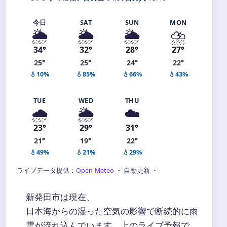
今日
SAT
SUN
MON
🌦️
🌦️
🌦️
⛈️
34°
32°
28°
27°
25°
25°
24°
22°
💧10%
💧85%
💧66%
💧43%
TUE
WED
THU
🌧️
🌦️
☁️
23°
29°
31°
21°
19°
22°
💧49%
💧21%
💧29%
ライブデータ提供：
Open-Meteo
・ 自動更新 ・
新発田市は現在、
日本海からの湿った空気の影響で断続的に雨
雲が流れ込んでいます。上のライブ予報で、