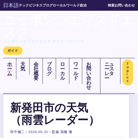
日本語
テック
ビジネス
ブログ
ローカル
ワールド
政治
検索
お問い合わせ
ニッポンンエワスドエ
スク
ニッポンンエワスドエスク デイリーブリーフ
ガイド
ホ
天
会
ブ
ロ
ワ
お
ニュ
T
o
ー
気
社
ロ
ー
ー
問
ース
p
ム
概
グ
カ
ル
い
レタ
i
要
ル
ド
合
ー
c
s
わ
せ
新発田市の天気
（雨雲レーダー）
田中健二 • 2026-06-23 • 監修 高橋 蓮