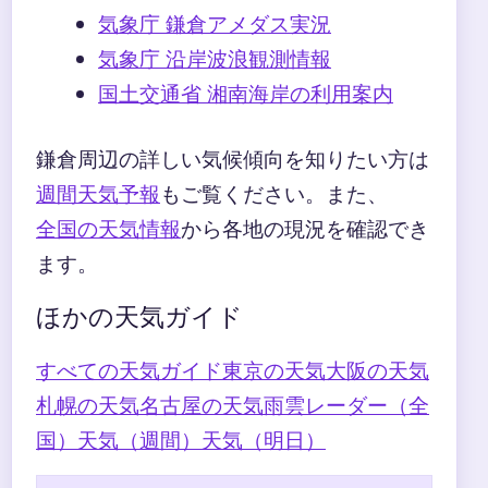
気象庁 鎌倉アメダス実況
気象庁 沿岸波浪観測情報
国土交通省 湘南海岸の利用案内
鎌倉周辺の詳しい気候傾向を知りたい方は
週間天気予報
もご覧ください。また、
全国の天気情報
から各地の現況を確認でき
ます。
ほかの天気ガイド
すべての天気ガイド
東京の天気
大阪の天気
札幌の天気
名古屋の天気
雨雲レーダー（全
国）
天気（週間）
天気（明日）