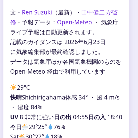
文・
Ren Suzuki
（最新）
・
田中健二 が監
修
・
予報データ：
Open-Meteo
・ 気象庁
ライブ予報は自動更新されます。
記載のガイダンスは 2026年6月23日
に気象編集部が最終確認しました。
データは気象庁ほか各国気象機関のものを
Open-Meteo 経由で利用しています。
29°
C
快晴
Shichirigahama
体感 34° ・ 風 4 m/s
・ 湿度 84%
UV
8 非常に強い
日の出
04:55
日の入
18:40
今日
29°
25°
76%
Sat
30°
27°
18%