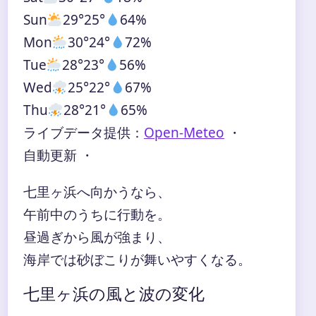
Sun
29°
25°
64%
Mon
30°
24°
72%
Tue
28°
23°
56%
Wed
25°
22°
67%
Thu
28°
21°
65%
ライブデータ提供：
Open-Meteo
・
自動更新 ・
七里ヶ浜へ向かうなら、
午前中のうちに行動を。
昼過ぎから風が強まり、
海岸では砂ぼこりが舞いやすくなる。
七里ヶ浜の風と波の変化