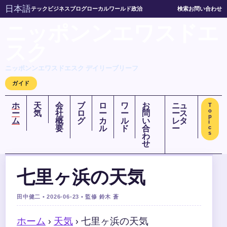
日本語
テック
ビジネス
ブログ
ローカル
ワールド
政治
検索
お問い合わせ
ニッポンンエワスドエ
スク
ニッポンンエワスドエスク デイリーブリーフ
ガイド
ホ
天
会
ブ
ロ
ワ
お
ニュ
T
o
ー
気
社
ロ
ー
ー
問
ース
p
ム
概
グ
カ
ル
い
レタ
i
要
ル
ド
合
ー
c
s
わ
せ
七里ヶ浜の天気
田中健二 • 2026-06-23 • 監修 鈴木 蒼
ホーム
›
天気
›
七里ヶ浜の天気