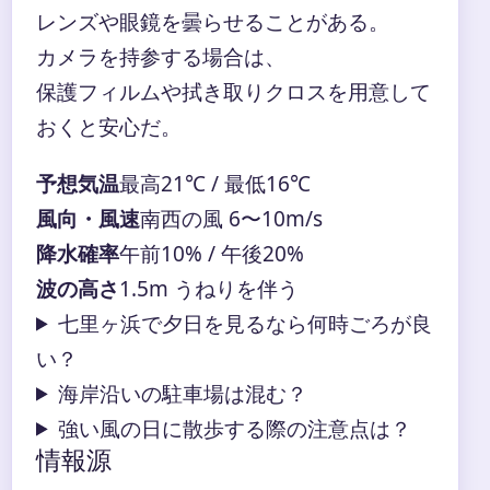
レンズや眼鏡を曇らせることがある。
カメラを持参する場合は、
保護フィルムや拭き取りクロスを用意して
おくと安心だ。
予想気温
最高21℃ / 最低16℃
風向・風速
南西の風 6〜10m/s
降水確率
午前10% / 午後20%
波の高さ
1.5m うねりを伴う
七里ヶ浜で夕日を見るなら何時ごろが良
い？
海岸沿いの駐車場は混む？
強い風の日に散歩する際の注意点は？
情報源