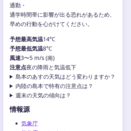
通勤・
通学時間帯に影響が出る恐れがあるため、
早めの行動を心がけてください。
予想最高気温
14°C
予想最低気温
8°C
風速
3〜5 m/s (南)
注意点
夜の降雨と気温低下
島本のあすの天気はどう変わりますか？
内陸の島本で特有の注意点は？
週末の天気の傾向は？
情報源
気象庁