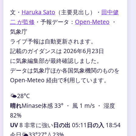
文・
Haruka Sato
（主要見出し）
・
田中健
二 が監修
・
予報データ：
Open-Meteo
・
気象庁
ライブ予報は自動更新されます。
記載のガイダンスは 2026年6月23日
に気象編集部が最終確認しました。
データは気象庁ほか各国気象機関のものを
Open-Meteo 経由で利用しています。
🌤️
28°
C
晴れ
Minase
体感 33° ・ 風 1 m/s ・ 湿度
82%
UV
8 非常に強い
日の出
05:11
日の入
18:54
今日
🌤️
33°
27°
💧23%