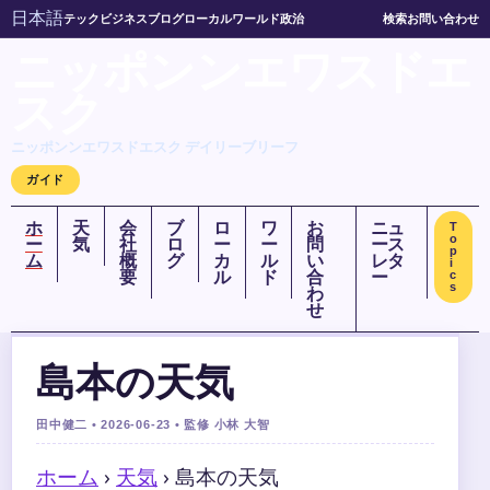
日本語
テック
ビジネス
ブログ
ローカル
ワールド
政治
検索
お問い合わせ
ニッポンンエワスドエ
スク
ニッポンンエワスドエスク デイリーブリーフ
ガイド
ホ
天
会
ブ
ロ
ワ
お
ニュ
T
o
ー
気
社
ロ
ー
ー
問
ース
p
ム
概
グ
カ
ル
い
レタ
i
要
ル
ド
合
ー
c
s
わ
せ
島本の天気
田中健二 • 2026-06-23 • 監修 小林 大智
ホーム
›
天気
›
島本の天気