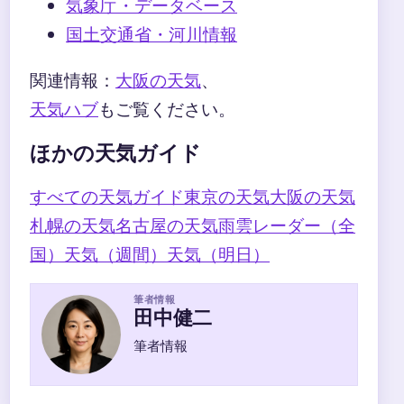
気象庁・データベース
国土交通省・河川情報
関連情報：
大阪の天気
、
天気ハブ
もご覧ください。
ほかの天気ガイド
すべての天気ガイド
東京の天気
大阪の天気
札幌の天気
名古屋の天気
雨雲レーダー（全
国）
天気（週間）
天気（明日）
筆者情報
田中健二
筆者情報