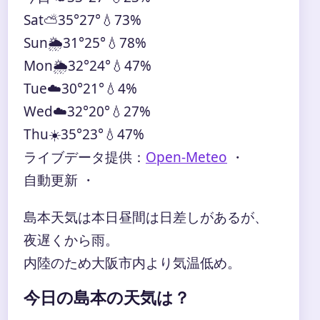
Sat
⛅
35°
27°
💧73%
Sun
🌦️
31°
25°
💧78%
Mon
🌦️
32°
24°
💧47%
Tue
☁️
30°
21°
💧4%
Wed
☁️
32°
20°
💧27%
Thu
☀️
35°
23°
💧47%
ライブデータ提供：
Open-Meteo
・
自動更新 ・
島本天気は本日昼間は日差しがあるが、
夜遅くから雨。
内陸のため大阪市内より気温低め。
今日の島本の天気は？