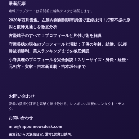
最新記事
速報アップデートは公開前に編集デスクが確認します。
2026年西川愛也、左膝内側側副靱帯損傷で登録抹消！打撃不振の原
因と復帰見通しを徹底分析
古堅純子のすべて！プロフィールと片付け術を解説
守屋美穂の現在のプロフィールと活動：子供の年齢、結婚、G1復
帰後初勝利、美人ランキングまでを徹底解説
小寺真理のプロフィールを完全解説！スリーサイズ・身長・経歴・
元相方・実家・吉本新喜劇・吉本坂46まで
お問い合わせ
読者の指摘や訂正を素早く振り分ける、レスポンス重視のコンタクト・デス
ク。
お問い合わせ
info@nipponnewsdesk.com
編集部からの返信目安: 通常1営業日以内。