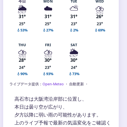
今日
MON
TUE
WED
🌦️
☁️
⛅
⛈️
31°
31°
31°
26°
25°
25°
23°
23°
💧53%
💧27%
💧2%
💧69%
THU
FRI
SAT
⛈️
⛈️
🌦️
28°
30°
30°
24°
23°
24°
💧90%
💧93%
💧73%
ライブデータ提供：
Open-Meteo
・ 自動更新 ・
高石市は大阪湾沿岸部に位置し、
本日は曇り空が広がり、
夕方以降に弱い雨の可能性があります。
上のライブ予報で最新の気温変化をご確認く