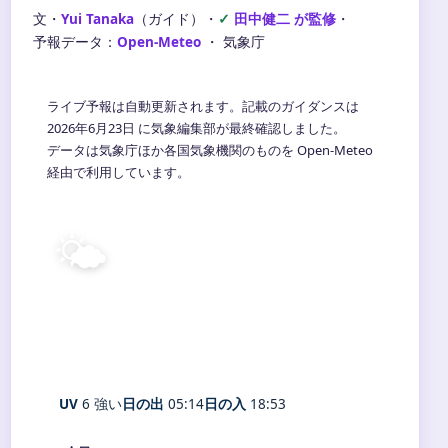
文・
Yui Tanaka
（ガイド）
・
田中健二 が監修
・
予報データ：
Open-Meteo
・ 気象庁
ライブ予報は自動更新されます。記載のガイダンスは
2026年6月23日 に気象編集部が最終確認しました。
データは気象庁ほか各国気象機関のものを Open-Meteo
経由で利用しています。
🌤️
26°
C
晴れ
Takaishi
体感 31° ・ 風 1 m/s ・ 湿度 81%
UV
6 強い
日の出
05:14
日の入
18:53