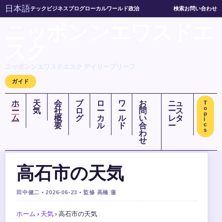
日本語
テック
ビジネス
ブログ
ローカル
ワールド
政治
検索
お問い合わせ
ニッポンンエワスドエ
スク
ニッポンンエワスドエスク デイリーブリーフ
ガイド
ホ
天
会
ブ
ロ
ワ
お
ニュ
T
o
ー
気
社
ロ
ー
ー
問
ース
p
ム
概
グ
カ
ル
い
レタ
i
要
ル
ド
合
ー
c
s
わ
せ
高石市の天気
田中健二 • 2026-06-23 • 監修 高橋 蓮
ホーム
›
天気
›
高石市の天気