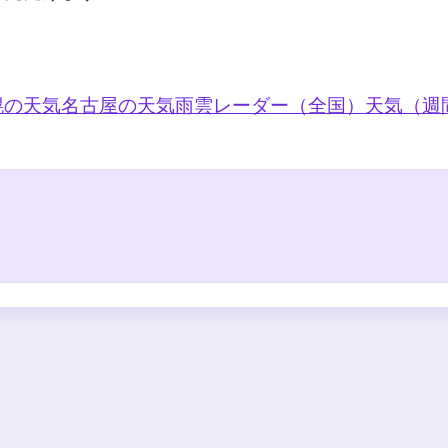
幌の天気
名古屋の天気
雨雲レーダー（全国）
天気（週