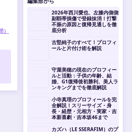
編集部から
2026年西川愛也、左膝内側側
副靱帯損傷で登録抹消！打撃
不振の原因と復帰見通しを徹
底分析
間）
古堅純子のすべて！プロフィ
ールと片付け術を解説
守屋美穂の現在のプロフィー
ルと活動：子供の年齢、結
婚、G1復帰後初勝利、美人ラ
ンキングまでを徹底解説
小寺真理のプロフィールを完
全解説！スリーサイズ・身
長・経歴・元相方・実家・吉
本新喜劇・吉本坂46まで
カズハ（LE SSERAFIM）のプ