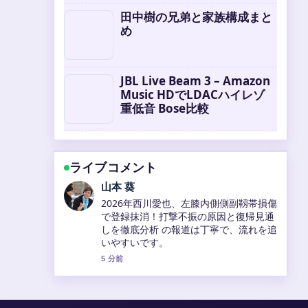
田中樹の兄弟と家族構成まと
め
JBL Live Beam 3 – Amazon
Music HDでLDACハイレゾ
重低音 Bose比較
ライブコメント
加藤 海斗
古堅純子のすべて！プロフィールと片付
け術を解説 周辺の検証がしっかりしてい
て安心感があります。
7 分前