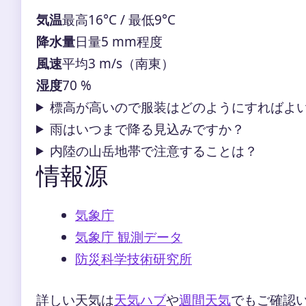
気温
最高16°C / 最低9°C
降水量
日量5 mm程度
風速
平均3 m/s（南東）
湿度
70 %
標高が高いので服装はどのようにすればよ
雨はいつまで降る見込みですか？
内陸の山岳地帯で注意することは？
情報源
気象庁
気象庁 観測データ
防災科学技術研究所
詳しい天気は
天気ハブ
や
週間天気
でもご確認