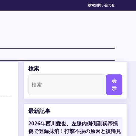
検索
お問い合わせ
検索
表
示
最新記事
2026年西川愛也、左膝内側側副靱帯損
傷で登録抹消！打撃不振の原因と復帰見