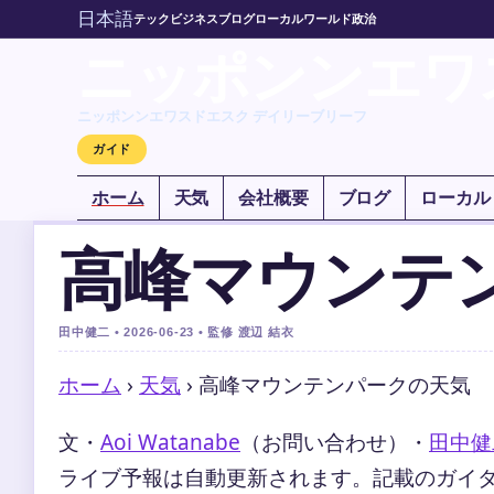
日本語
テック
ビジネス
ブログ
ローカル
ワールド
政治
ニッポンンエワ
ニッポンンエワスドエスク デイリーブリーフ
ガイド
ホーム
天気
会社概要
ブログ
ローカル
高峰マウンテ
田中健二 • 2026-06-23 • 監修 渡辺 結衣
ホーム
›
天気
›
高峰マウンテンパークの天気
文・
Aoi Watanabe
（お問い合わせ）
・
田中健
ライブ予報は自動更新されます。記載のガイダンス