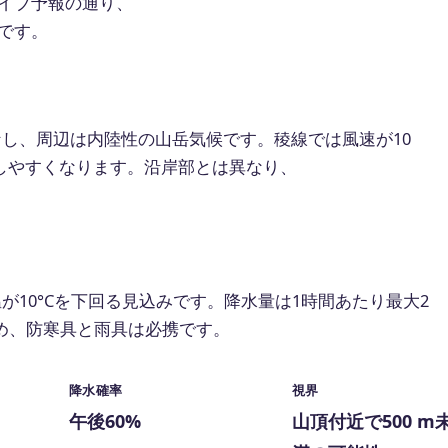
イブ予報の通り、
です。
をなし、周辺は内陸性の山岳気候です。稜線では風速が10
生しやすくなります。沿岸部とは異なり、
温が10°Cを下回る見込みです。降水量は1時間あたり最大2
め、防寒具と雨具は必携です。
降水確率
視界
午後60%
山頂付近で500 m