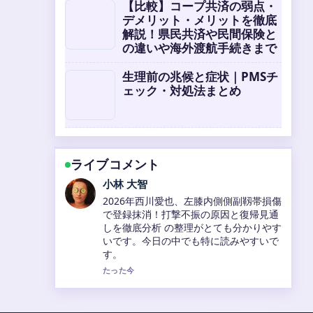
【比較】コープ共済の弱点・
デメリット・メリットを徹底
解説！県民共済や民間保険と
の違いや海外渡航手続きまで
生理前の兆候と症状｜PMSチ
ェック・対処法まとめ
ライブコメント
田中 美咲
古堅純子のすべて！プロフィールと片付
け術を解説 を追っていますが、この解説
は落ち着いていて信頼できます。
3 分前