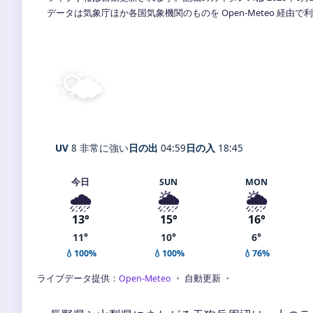
データは気象庁ほか各国気象機関のものを Open-Meteo 経由
🌤️
晴れ
11°
C
天狗岳
体感 11° ・ 風 1 m/s ・ 湿度 9
UV
8 非常に強い
日の出
04:59
日の入
18:45
今日
SUN
MON
🌧️
🌦️
🌦️
13°
15°
16°
11°
10°
6°
💧100%
💧100%
💧76%
ライブデータ提供：
Open-Meteo
・ 自動更新 ・