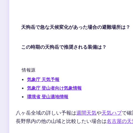
天狗岳で急な天候変化があった場合の避難場所は？
この時期の天狗岳で推奨される装備は？
情報源
気象庁 天気予報
気象庁 登山者向け気象情報
環境省 登山適地情報
八ヶ岳全域の詳しい予報は
週間天気
や
天気ハブ
で確
長野県内の他の山域と比較したい場合は
名古屋の天