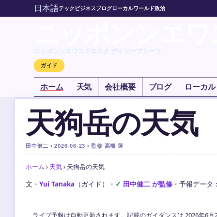
日本語
テック
ビジネス
ブログ
ローカル
ワールド
政治
ニッポンンエワ
ニッポンンエワスドエスク デイリーブリーフ
ガイド
ホーム
天気
会社概要
ブログ
ローカル
天狗岳の天気
田中健二 • 2026-06-23 • 監修 高橋 蓮
ホーム
›
天気
›
天狗岳の天気
文・
Yui Tanaka
（ガイド）
・
田中健二 が監修
・
予報データ
ライブ予報は自動更新されます。記載のガイダンスは 2026年6月