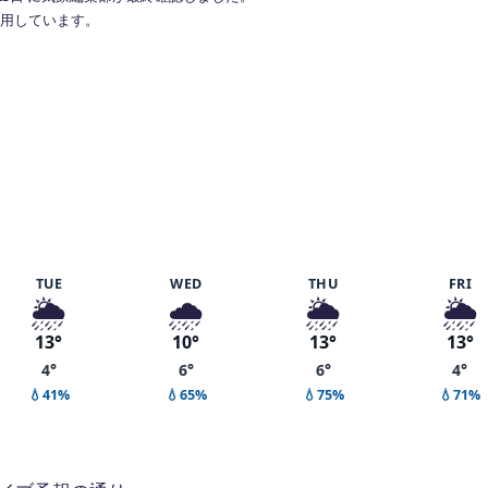
で利用しています。
7%
TUE
WED
THU
FRI
🌦️
🌧️
🌦️
🌦️
13°
10°
13°
13°
4°
6°
6°
4°
💧41%
💧65%
💧75%
💧71%