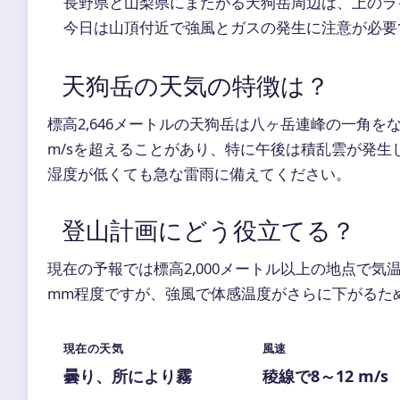
長野県と山梨県にまたがる天狗岳周辺は、上のラ
今日は山頂付近で強風とガスの発生に注意が必要
天狗岳の天気の特徴は？
標高2,646メートルの天狗岳は八ヶ岳連峰の一角
m/sを超えることがあり、特に午後は積乱雲が発
湿度が低くても急な雷雨に備えてください。
登山計画にどう役立てる？
現在の予報では標高2,000メートル以上の地点で気
mm程度ですが、強風で体感温度がさらに下がるた
現在の天気
風速
曇り、所により霧
稜線で8～12 m/s