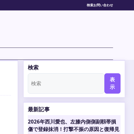
検索
お問い合わせ
検索
表
示
最新記事
2026年西川愛也、左膝内側側副靱帯損
傷で登録抹消！打撃不振の原因と復帰見