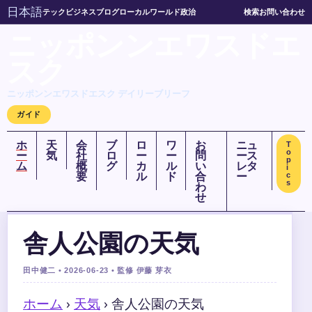
日本語
テック
ビジネス
ブログ
ローカル
ワールド
政治
検索
お問い合わせ
ニッポンンエワスドエ
スク
ニッポンンエワスドエスク デイリーブリーフ
ガイド
ホ
天
会
ブ
ロ
ワ
お
ニュ
T
o
ー
気
社
ロ
ー
ー
問
ース
p
ム
概
グ
カ
ル
い
レタ
i
要
ル
ド
合
ー
c
s
わ
せ
舎人公園の天気
田中健二 • 2026-06-23 • 監修 伊藤 芽衣
ホーム
›
天気
›
舎人公園の天気