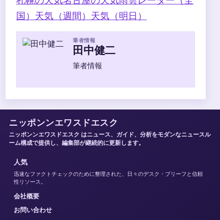
札幌の天気
名古屋の天気
雨雲レーダー（全
国）
天気（週間）
天気（明日）
筆者情報
田中健二
筆者情報
ニッポンンエワスドエスク
ニッポンンエワスドエスク はニュース、ガイド、分析をモダンなニュースル
ーム構成で提供し、編集部が継続的に更新します。
人気
迅速なファクトチェックのために整理された、日々のデスク・ブリーフと信頼
性リソース。
会社概要
お問い合わせ