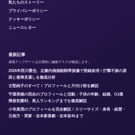
私たちのストーリー
プライバシーポリシー
クッキーポリシー
ニュースレター
最新記事
速報アップデートは公開前に編集デスクが確認します。
2026年西川愛也、左膝内側側副靱帯損傷で登録抹消！打撃不振の原
因と復帰見通しを徹底分析
古堅純子のすべて！プロフィールと片付け術を解説
守屋美穂の現在のプロフィールと活動：子供の年齢、結婚、G1復
帰後初勝利、美人ランキングまでを徹底解説
小寺真理のプロフィールを完全解説！スリーサイズ・身長・経歴・
元相方・実家・吉本新喜劇・吉本坂46まで