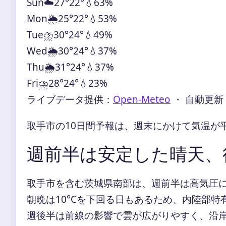
Sun
☁️
27°
22°
💧63%
Mon
🌦️
25°
22°
💧53%
Tue
⛈️
30°
24°
💧49%
Wed
🌦️
30°
24°
💧37%
Thu
🌦️
31°
24°
💧37%
Fri
⛈️
28°
24°
💧23%
ライブデータ提供：
Open-Meteo
・ 自動更新
取手市の10日間予報は、週末にかけて気温が
週前半は安定した晴天、
取手市を含む茨城県南部は、週前半は高気圧に
朝晩は10°Cを下回る日もあるため、内陸部
週後半は前線の影響で雲が広がりやすく、沿