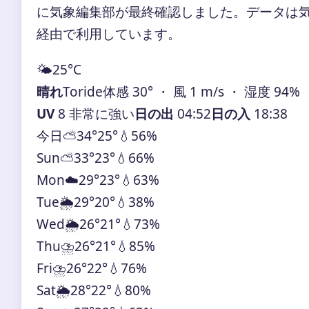
に気象編集部が最終確認しました。データは気象庁
経由で利用しています。
🌤️
25°
C
晴れ
Toride
体感 30° ・ 風 1 m/s ・ 湿度 94%
UV
8 非常に強い
日の出
04:52
日の入
18:38
今日
⛅
34°
25°
💧56%
Sun
⛅
33°
23°
💧66%
Mon
☁️
29°
23°
💧63%
Tue
🌦️
29°
20°
💧38%
Wed
🌦️
26°
21°
💧73%
Thu
⛈️
26°
21°
💧85%
Fri
⛈️
26°
22°
💧76%
Sat
🌦️
28°
22°
💧80%