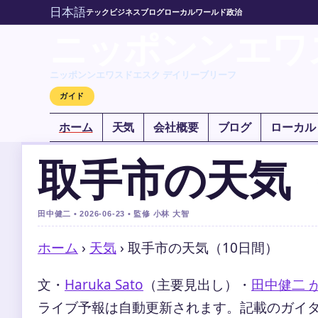
日本語
テック
ビジネス
ブログ
ローカル
ワールド
政治
ニッポンンエワ
ニッポンンエワスドエスク デイリーブリーフ
ガイド
ホーム
天気
会社概要
ブログ
ローカル
取手市の天気（
田中健二 • 2026-06-23 • 監修 小林 大智
ホーム
›
天気
›
取手市の天気（10日間）
文・
Haruka Sato
（主要見出し）
・
田中健二 
ライブ予報は自動更新されます。記載のガイダンス