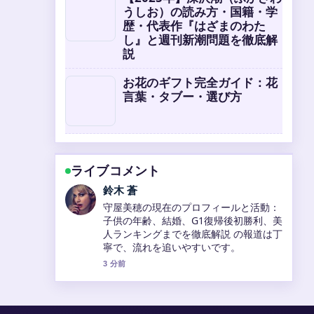
うしお）の読み方・国籍・学
歴・代表作『はざまのわた
し』と週刊新潮問題を徹底解
説
お花のギフト完全ガイド：花
言葉・タブー・選び方
ライブコメント
渡辺 結衣
2026年西川愛也、左膝内側側副靱帯損傷
で登録抹消！打撃不振の原因と復帰見通
しを徹底分析 周辺の検証がしっかりして
いて安心感があります。
5 分前