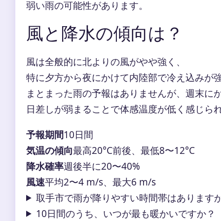
弱い雨の可能性があります。
風と降水の傾向は？
風は全般的に北よりの風がやや強く、
特に夕方から夜にかけて内陸部で冷え込みが
まとまった雨の予報はありませんが、週末に
日差しが弱まることで体感温度が低く感じら
予報期間
10日間
気温の傾向
最高20°C前後、最低8〜12°C
降水確率
週後半に20〜40%
風速
平均2〜4 m/s、最大6 m/s
取手市で雨が降りやすい時間帯はあります
10日間のうち、いつが最も暖かいですか？