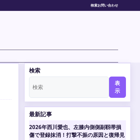
検索
お問い合わせ
検索
表
示
最新記事
2026年西川愛也、左膝内側側副靱帯損
傷で登録抹消！打撃不振の原因と復帰見