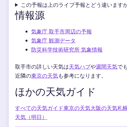
この予報は上のライブ予報とどう違います
情報源
気象庁 取手市周辺の予報
気象庁 観測データ
防災科学技術研究所 気象情報
取手市の詳しい天気は
天気ハブ
や
週間天気
で
近隣の
東京の天気
も参考になります。
ほかの天気ガイド
すべての天気ガイド
東京の天気
大阪の天気
札
天気（明日）