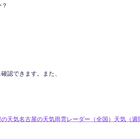
か？
も確認できます。また、
幌の天気
名古屋の天気
雨雲レーダー（全国）
天気（週