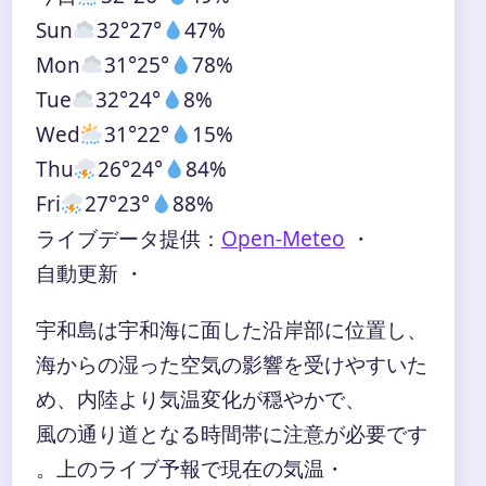
Sun
32°
27°
47%
Mon
31°
25°
78%
Tue
32°
24°
8%
Wed
31°
22°
15%
Thu
26°
24°
84%
Fri
27°
23°
88%
ライブデータ提供：
Open-Meteo
・
自動更新 ・
宇和島は宇和海に面した沿岸部に位置し、
海からの湿った空気の影響を受けやすいた
め、内陸より気温変化が穏やかで、
風の通り道となる時間帯に注意が必要です
。上のライブ予報で現在の気温・