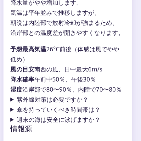
降水量がやや増加します。
気温は平年並みで推移しますが、
朝晩は内陸部で放射冷却が強まるため、
沿岸部との温度差が開きやすくなります。
予想最高気温
26°C前後（体感は風でやや
低め）
風の目安
南西の風、日中最大6m/s
降水確率
午前中50％、午後30％
湿度
沿岸部で80〜90％、内陸で70〜80％
紫外線対策は必要ですか？
傘を持っていくべき時間帯は？
週末の海は安全に泳げますか？
情報源