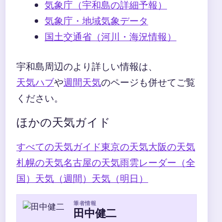
気象庁（宇和島の詳細予報）
気象庁・地域気象データ
国土交通省（河川・海況情報）
宇和島周辺のより詳しい情報は、
天気ハブ
や
週間天気
のページも併せてご覧
ください。
ほかの天気ガイド
すべての天気ガイド
東京の天気
大阪の天気
札幌の天気
名古屋の天気
雨雲レーダー（全
国）
天気（週間）
天気（明日）
筆者情報
田中健二