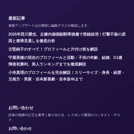
最新記事
速報アップデートは公開前に編集デスクが確認します。
2026年西川愛也、左膝内側側副靱帯損傷で登録抹消！打撃不振の原
因と復帰見通しを徹底分析
古堅純子のすべて！プロフィールと片付け術を解説
守屋美穂の現在のプロフィールと活動：子供の年齢、結婚、G1復
帰後初勝利、美人ランキングまでを徹底解説
小寺真理のプロフィールを完全解説！スリーサイズ・身長・経歴・
元相方・実家・吉本新喜劇・吉本坂46まで
お問い合わせ
読者の指摘や訂正を素早く振り分ける、レスポンス重視のコンタクト・デス
ク。
お問い合わせ