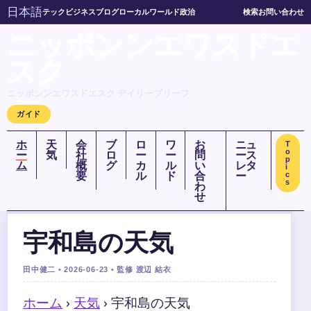
日本語
テック
ビジネス
ブログ
ローカル
ワールド
政治
検索
お問い合わせ
ニッポンンエワスドエ
スク
ニッポンンエワスドエスク デイリーブリーフ
ガイド
ホ
天
会
ブ
ロ
ワ
お
ニュ
T
o
ー
気
社
ロ
ー
ー
問
ース
p
ム
概
グ
カ
ル
い
レタ
i
要
ル
ド
合
ー
c
s
わ
せ
宇和島の天気
田中健二 • 2026-06-23 • 監修 渡辺 結衣
ホーム
›
天気
›
宇和島の天気