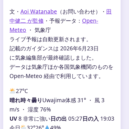
文・
Aoi Watanabe
（お問い合わせ）
・
田
中健二 が監修
・
予報データ：
Open-
Meteo
・ 気象庁
ライブ予報は自動更新されます。
記載のガイダンスは 2026年6月23日
に気象編集部が最終確認しました。
データは気象庁ほか各国気象機関のものを
Open-Meteo 経由で利用しています。
27°
C
晴れ時々曇り
Uwajima
体感 31° ・ 風 3
m/s ・ 湿度 76%
UV
8 非常に強い
日の出
05:27
日の入
19:03
今日
32°
26°
49%