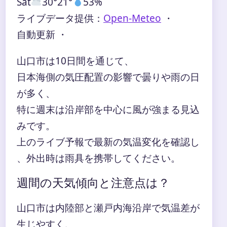
Sat
30°
21°
53%
ライブデータ提供：
Open-Meteo
・
自動更新 ・
山口市は10日間を通じて、
日本海側の気圧配置の影響で曇りや雨の日
が多く、
特に週末は沿岸部を中心に風が強まる見込
みです。
上のライブ予報で最新の気温変化を確認し
、外出時は雨具を携帯してください。
週間の天気傾向と注意点は？
山口市は内陸部と瀬戸内海沿岸で気温差が
生じやすく、