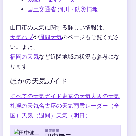
国土交通省 河川・防災情報
山口市の天気に関する詳しい情報は、
天気ハブ
や
週間天気
のページもご覧くださ
い。また、
福岡の天気
など近隣地域の状況も参考にな
ります。
ほかの天気ガイド
すべての天気ガイド
東京の天気
大阪の天気
札幌の天気
名古屋の天気
雨雲レーダー（全
国）
天気（週間）
天気（明日）
筆者情報