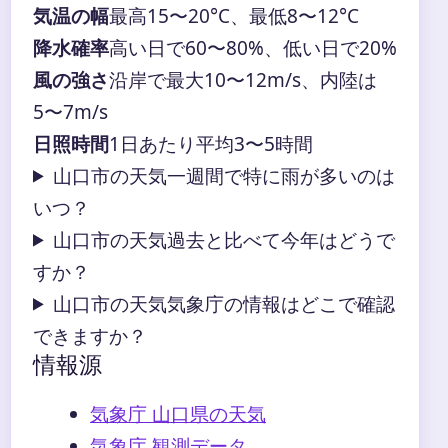
気温の幅
最高15〜20°C、最低8〜12°C
降水確率
高い日で60〜80%、低い日で20%
風の強さ
沿岸で最大10〜12m/s、内陸は
5〜7m/s
日照時間
1日あたり平均3〜5時間
山口市の天気一週間で特に雨が多いのは
いつ？
山口市の天気過去と比べて今年はどうで
すか？
山口市の天気気象庁の情報はどこで確認
できますか？
情報源
気象庁 山口県の天気
気象庁 観測データ