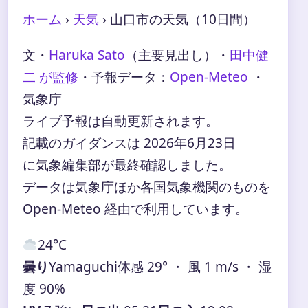
ホーム
›
天気
›
山口市の天気（10日間）
文・
Haruka Sato
（主要見出し）
・
田中健
二 が監修
・
予報データ：
Open-Meteo
・
気象庁
ライブ予報は自動更新されます。
記載のガイダンスは 2026年6月23日
に気象編集部が最終確認しました。
データは気象庁ほか各国気象機関のものを
Open-Meteo 経由で利用しています。
24°
C
曇り
Yamaguchi
体感 29° ・ 風 1 m/s ・ 湿
度 90%