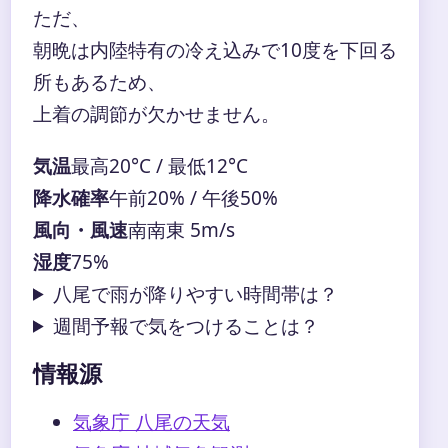
ただ、
朝晩は内陸特有の冷え込みで10度を下回る
所もあるため、
上着の調節が欠かせません。
気温
最高20°C / 最低12°C
降水確率
午前20% / 午後50%
風向・風速
南南東 5m/s
湿度
75%
八尾で雨が降りやすい時間帯は？
週間予報で気をつけることは？
情報源
気象庁 八尾の天気