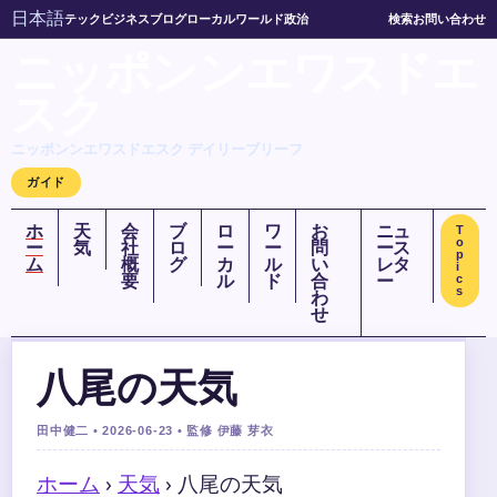
日本語
テック
ビジネス
ブログ
ローカル
ワールド
政治
検索
お問い合わせ
ニッポンンエワスドエ
スク
ニッポンンエワスドエスク デイリーブリーフ
ガイド
ホ
天
会
ブ
ロ
ワ
お
ニュ
T
o
ー
気
社
ロ
ー
ー
問
ース
p
ム
概
グ
カ
ル
い
レタ
i
要
ル
ド
合
ー
c
s
わ
せ
八尾の天気
田中健二 • 2026-06-23 • 監修 伊藤 芽衣
ホーム
›
天気
›
八尾の天気