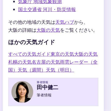
気象庁 地域気象観測
国土交通省 河川・防災情報
その他の地域の天気は
天気ハブ
から、
大阪の詳細は
大阪の天気
をご覧ください。
ほかの天気ガイド
すべての天気ガイド
東京の天気
大阪の天気
札幌の天気
名古屋の天気
雨雲レーダー（全
国）
天気（週間）
天気（明日）
筆者情報
田中健二
筆者情報