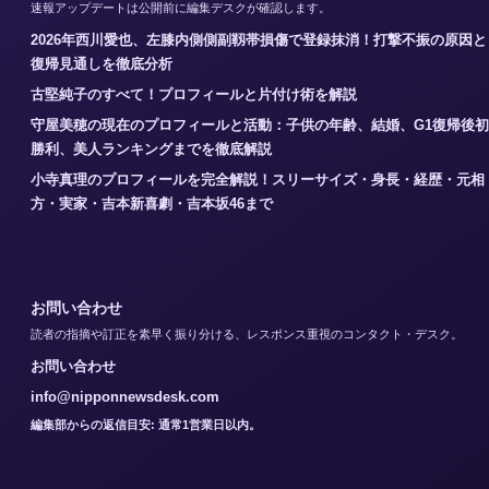
速報アップデートは公開前に編集デスクが確認します。
2026年西川愛也、左膝内側側副靱帯損傷で登録抹消！打撃不振の原因と
復帰見通しを徹底分析
古堅純子のすべて！プロフィールと片付け術を解説
守屋美穂の現在のプロフィールと活動：子供の年齢、結婚、G1復帰後初
勝利、美人ランキングまでを徹底解説
小寺真理のプロフィールを完全解説！スリーサイズ・身長・経歴・元相
方・実家・吉本新喜劇・吉本坂46まで
お問い合わせ
読者の指摘や訂正を素早く振り分ける、レスポンス重視のコンタクト・デスク。
お問い合わせ
info@nipponnewsdesk.com
編集部からの返信目安: 通常1営業日以内。