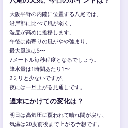
八尾の天気、今日のポイントは？
大阪平野の内陸に位置する八尾では、
沿岸部に比べて風が弱く、
湿度が高めに推移します。
午後は南寄りの風がやや強まり、
最大風速は5〜
7メートル毎秒程度となるでしょう。
降水量は1時間あたり1〜
2ミリと少ないですが、
夜には一旦上がる見通しです。
週末にかけての変化は？
明日は高気圧に覆われて晴れ間が戻り、
気温は20度前後まで上がる予想です。