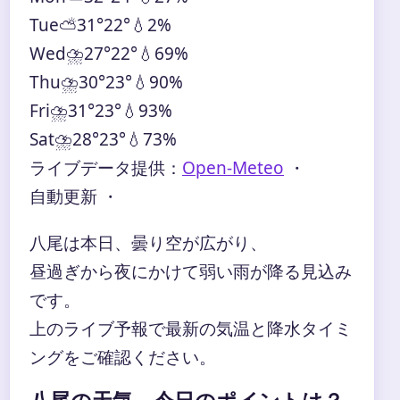
Tue
⛅
31°
22°
💧2%
Wed
⛈️
27°
22°
💧69%
Thu
⛈️
30°
23°
💧90%
Fri
⛈️
31°
23°
💧93%
Sat
⛈️
28°
23°
💧73%
ライブデータ提供：
Open-Meteo
・
自動更新 ・
八尾は本日、曇り空が広がり、
昼過ぎから夜にかけて弱い雨が降る見込み
です。
上のライブ予報で最新の気温と降水タイミ
ングをご確認ください。