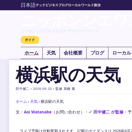
日本語
テック
ビジネス
ブログ
ローカル
ワールド
政治
ニッポンンエワ
ニッポンンエワスドエスク デイリーブリーフ
ガイド
ホーム
天気
会社概要
ブログ
ローカル
横浜駅の天気
田中健二 • 2026-06-23 • 監修 高橋 蓮
ホーム
›
天気
›
横浜駅の天気
文・
Aoi Watanabe
（お問い合わせ）
・
田中健二 が監修
・
予
ライブ予報は自動更新されます。記載のガイダンスは 2026年6月