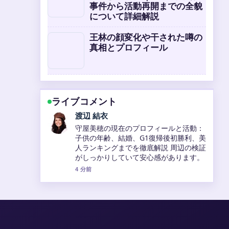
事件から活動再開までの全貌
について詳細解説
王林の顔変化や干された噂の
真相とプロフィール
ライブコメント
小林 大智
小寺真理のプロフィールを完全解説！ス
リーサイズ・身長・経歴・元相方・実
家・吉本新喜劇・吉本坂46まで の整理
がとても分かりやすいです。今日の中で
も特に読みやすいです。
6 分前