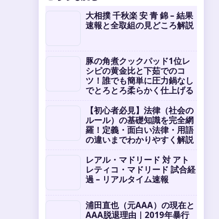
大相撲 千秋楽 安 青 錦 – 結果
速報と全取組の見どころ解説
豚の角煮クックパッド1位レ
シピの黄金比と下茹でのコ
ツ！誰でも簡単に圧力鍋なし
でとろとろ柔らかく仕上げる
【初心者必見】法律（社会の
ルール）の基礎知識を完全網
羅！定義・面白い法律・用語
の違いまでわかりやすく解説
レアル・マドリード 対 アト
レティコ・マドリード 試合経
過 – リアルタイム速報
浦田直也（元AAA）の現在と
AAA脱退理由｜2019年暴行