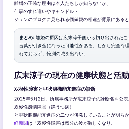
離婚の正確な理由は本人たちしか知らないが、
仕事のすれ違いやキャンドル・
ジュンのブログに見られる価値観の相違が背景にある
まとめ:
離婚の原因は広末涼子側から切り出されたこ
言葉が引き金になった可能性がある。しかし完全な
れておらず、憶測の域を出ない。
広末涼子の現在の健康状態と活動
双極性障害と甲状腺機能亢進症の診断
2025年5月2日、所属事務所が広末涼子の診断名を公表
双極性感情障害（躁うつ病）
と甲状腺機能亢進症の二つが併発していることが明ら
経新聞
は「双極性障害は気分の波が激しくなり、