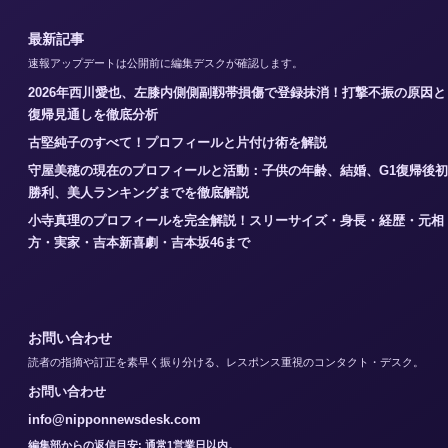
最新記事
速報アップデートは公開前に編集デスクが確認します。
2026年西川愛也、左膝内側側副靱帯損傷で登録抹消！打撃不振の原因と
復帰見通しを徹底分析
古堅純子のすべて！プロフィールと片付け術を解説
守屋美穂の現在のプロフィールと活動：子供の年齢、結婚、G1復帰後初
勝利、美人ランキングまでを徹底解説
小寺真理のプロフィールを完全解説！スリーサイズ・身長・経歴・元相
方・実家・吉本新喜劇・吉本坂46まで
お問い合わせ
読者の指摘や訂正を素早く振り分ける、レスポンス重視のコンタクト・デスク。
お問い合わせ
info@nipponnewsdesk.com
編集部からの返信目安: 通常1営業日以内。