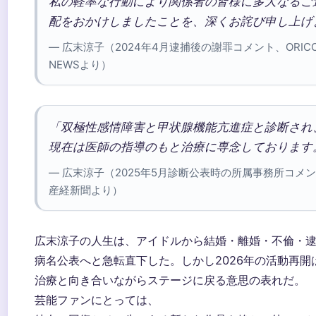
私の軽率な行動により関係者の皆様に多大なるご
配をおかけしましたことを、深くお詫び申し上げ
— 広末涼子（2024年4月逮捕後の謝罪コメント、ORIC
NEWSより）
「双極性感情障害と甲状腺機能亢進症と診断され
現在は医師の指導のもと治療に専念しております
— 広末涼子（2025年5月診断公表時の所属事務所コメ
産経新聞より）
広末涼子の人生は、アイドルから結婚・離婚・不倫・
病名公表へと急転直下した。しかし2026年の活動再開
治療と向き合いながらステージに戻る意思の表れだ。
芸能ファンにとっては、