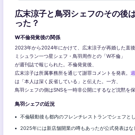
広末涼子と鳥羽シェフのその後
った？
W不倫発覚後の関係
2023年から2024年にかけて、広末涼子が再婚した直
ミシュラン一つ星シェフ・鳥羽周作との「W不倫」
が週刊誌で報じられた。不倫発覚後、
広末涼子は所属事務所を通じて謝罪コメントを発表。
週
は「本人は深く反省している」と伝えた。一方、
鳥羽シェフの側はSNSを一時非公開にするなど沈黙を
鳥羽シェフの近況
不倫騒動後も都内のフレンチレストランでシェフと
2025年には新店舗開業の噂もあったが公式発表はな