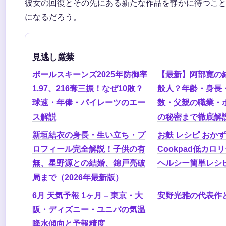
彼女の回復とその先にある新たな作品を静かに待つこ
になるだろう。
見逃し厳禁
ポールスキーンズ2025年防御率
【最新】阿部寛の
1.97、216奪三振！なぜ10敗？
般人？年齢・身長
球速・年俸・パイレーツのエー
数・父親の職業・
ス解説
の秘密まで徹底解
新垣結衣の身長・生い立ち・プ
お麩 レシピ おかず
ロフィール完全解説！子供の有
Cookpad低カロ
無、星野源との結婚、錦戸亮破
ヘルシー簡単レシ
局まで（2026年最新版）
6月 天気予報 1ヶ月 – 東京・大
安野光雅の代表作
阪・ディズニー・ユニバの気温
降水傾向と予報精度