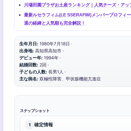
川場田園プラザお土産ランキング｜人気チーズ・アッ
最新ルセラフィム(LE SSERAFIM)メンバープロフ
退の経緯と人気順も完全解説！
生年月日:
1980年7月18日 ·
出身地:
高知県高知市 ·
デビュー年:
1994年 ·
結婚回数:
2回 ·
子どもの人数:
長男1人 ·
主な病名:
双極性障害、甲状腺機能亢進症
スナップショット
確定情報
1