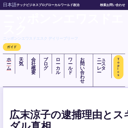
日本語
テック
ビジネス
ブログ
ローカル
ワールド
政治
検索
お問い合わせ
ニッポンンエワスドエ
スク
ニッポンンエワスドエスク デイリーブリーフ
ガイド
ホ
天
会
ブ
ロ
ワ
お
ニュ
T
o
ー
気
社
ロ
ー
ー
問
ース
p
ム
概
グ
カ
ル
い
レタ
i
要
ル
ド
合
ー
c
s
わ
せ
広末涼子の逮捕理由とス
ダル真相