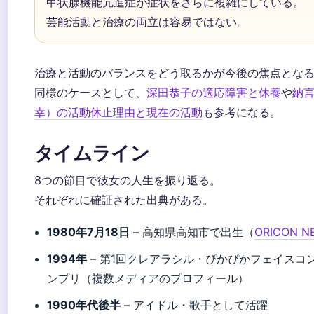
甲状腺機能亢進症が症状をさらに複雑にしている。
芸能活動と治療の両立は容易ではない。
治療と活動のバランスをどう取るかが今後の焦点とな
同様のケースとして、
深田恭子の適応障害と休養
や
納
幸）の活動休止理由と現在の活動
も参考になる。
タイムライン
8つの節目で彼女の人生を振り返る。
それぞれに確証された出典がある。
1980年7月18日
– 高知県高知市で出生（
ORICON N
1994年
– 第1回クレアラシル・ぴかぴかフェイスコ
ンプリ（複数メディアのプロフィール）
1990年代後半
– アイドル・歌手として活躍