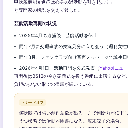
甲状腺機能亢進症は心身の過活動を引き起こす」
と専門家の解説を交えて報じた。
芸能活動再開の状況
2025年4月の逮捕後、芸能活動を休止
同年7月に交通事故の実況見分に立ち会う（週刊女性P
同年8月、ファンクラブ向け音声メッセージで誕生日
2026年4月1日、活動再開を公式発表（
Yahoo!ニュ
再開後はBS12の空き家問題を扱う番組に出演するなど
負担の少ない形での復帰が続いている。
トレードオフ
躁状態では強い創作意欲が出る一方で判断力が低下
うつ状態では活動が困難になる。広末涼子の場合、