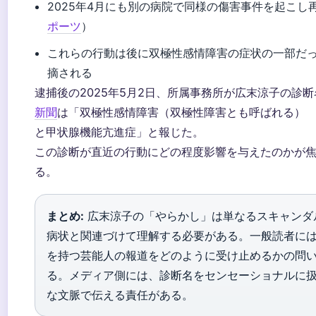
2025年4月にも別の病院で同様の傷害事件を起こし
ポーツ
）
これらの行動は後に双極性感情障害の症状の一部だ
摘される
逮捕後の2025年5月2日、所属事務所が広末涼子の診
新聞
は「双極性感情障害（双極性障害とも呼ばれる）
と甲状腺機能亢進症」と報じた。
この診断が直近の行動にどの程度影響を与えたのかが
る。
まとめ:
広末涼子の「やらかし」は単なるスキャンダ
病状と関連づけて理解する必要がある。一般読者に
を持つ芸能人の報道をどのように受け止めるかの問
る。メディア側には、診断名をセンセーショナルに
な文脈で伝える責任がある。