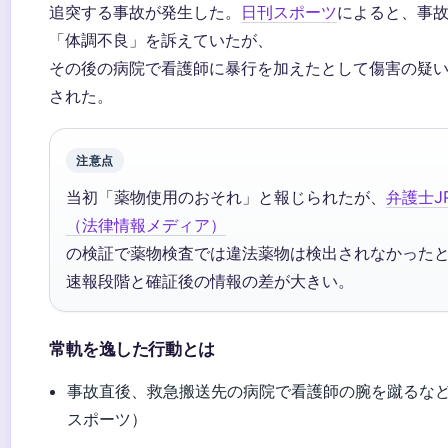
追突する事故が発生した。
日刊スポーツ
によると、事
「体調不良」を訴えていたが、
その後の病院で看護師に暴行を加えたとして傷害の疑
された。
注意点
当初「薬物使用のおそれ」と報じられたが、
弁護士J
（法律情報メディア）
の検証で薬物検査では違法薬物は検出されなかった
速報段階と確証後の情報の差が大きい。
常軌を逸した行動とは
事故直後、救急搬送先の病院で看護師の腕を蹴るな
スポーツ）