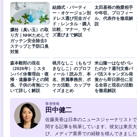
結婚式・パーティ
太田基裕の熱愛相手
ー・オケージョン別
や年収、プロフィー
ドレス選び完全ガイ
ル、代表作を徹底解
ド：レンタル・購入
説
比較、マナー、サイ
膿栓（臭い玉）の取
ズ選びまで解説
り方｜NHKためして
ガッテン安全除去3
ステップと予防口臭
対策
森本毅郎の現在
桃月なしこ（ももづ
米山隆一はなぜバレ
（2026年）｜スタ
きなしこ）のプロフ
たのか？週刊文春パ
ンバイ休養理由・復
ィール！読み方、本
パ活スキャンダル発
帰・遠藤泰子との関
名、所属事務所、ポ
覚から即日辞任に至
係、子供の有無につ
ケカ活動、カップサ
る全容と現在の活動
いて詳しく解説
イズまとめ
を徹底解説
筆者情報
田中健二
佐藤美香は日本のニュースジャーナリストで
関する記事を執筆しています。彼女は東京大
び、メディア業界での経験を積んできました