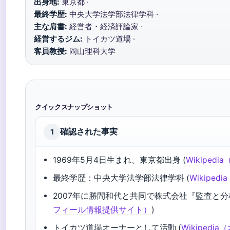
出身地:
東京都 ·
最終学歴:
中央大学法学部法律学科 ·
主な肩書:
経営者・経済評論家 ·
経営するジム:
トイカツ道場 ·
客員教授:
岡山理科大学
クイックスナップショット
確認された事実
1
1969年5月4日生まれ、東京都出身 (
Wikipe
最終学歴：中央大学法学部法律学科 (
Wikipe
2007年に勝間和代と共同で株式会社『監査と分析
フィール情報提供サイト）
)
トイカツ道場オーナーとして活動 (
Wikiped