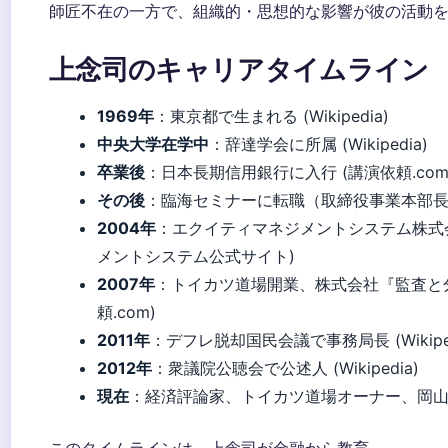
師匠不在の一方で、組織的・思想的な影響が彼の活動
上念司のキャリアタイムライン
1969年
：東京都で生まれる (Wikipedia)
中央大学在学中
：辞達学会に所属 (Wikipedia)
卒業後
：日本長期信用銀行に入行 (講演依頼.com
その後
：臨海セミナーに転職（取締役事業本部長） (W
2004年
：エクイティマネジメントシステム株式
メントシステム公式サイト)
2007年
：トイカツ道場開業、株式会社『監査と分析』
頼.com)
2011年
：デフレ脱却国民会議で事務局長 (Wikiped
2012年
：衆議院公聴会で公述人 (Wikipedia)
現在
：経済評論家、トイカツ道場オーナー、岡