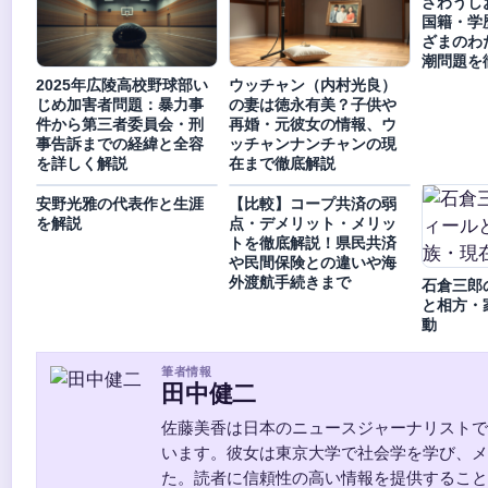
ざわうし
国籍・学
ざまのわ
潮問題を
2025年広陵高校野球部い
ウッチャン（内村光良）
じめ加害者問題：暴力事
の妻は徳永有美？子供や
件から第三者委員会・刑
再婚・元彼女の情報、ウ
事告訴までの経緯と全容
ッチャンナンチャンの現
を詳しく解説
在まで徹底解説
安野光雅の代表作と生涯
【比較】コープ共済の弱
を解説
点・デメリット・メリッ
トを徹底解説！県民共済
や民間保険との違いや海
外渡航手続きまで
石倉三郎
と相方・
動
筆者情報
田中健二
佐藤美香は日本のニュースジャーナリストで
います。彼女は東京大学で社会学を学び、メ
た。読者に信頼性の高い情報を提供すること