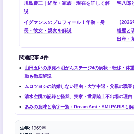
川島慶三｜経歴・家族・現在を詳しく解
宅八郎
説
イグァンスのプロフィール！年齢・身
【202
長・彼女・親友を解説
経歴と
出産・
関連記事 4件
山田五郎の原発不明がんステージ4の病状・転移・体重減
動も徹底解説
ムロツヨシの結婚しない理由・大学中退・父親の職業
清水空跳の記録と怪我、実家・世界陸上不出場の理由
あみの意味と漢字一覧：Dream Ami・AMI PARISも
生年:
1969年 ·