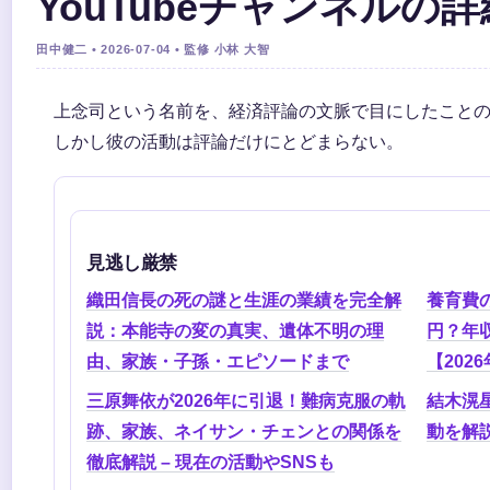
YouTubeチャンネルの
田中健二 • 2026-07-04 • 監修 小林 大智
上念司という名前を、経済評論の文脈で目にしたこと
しかし彼の活動は評論だけにとどまらない。
見逃し厳禁
織田信長の死の謎と生涯の業績を完全解
養育費
説：本能寺の変の真実、遺体不明の理
円？年
由、家族・子孫・エピソードまで
【202
三原舞依が2026年に引退！難病克服の軌
結木滉
跡、家族、ネイサン・チェンとの関係を
動を解
徹底解説 – 現在の活動やSNSも