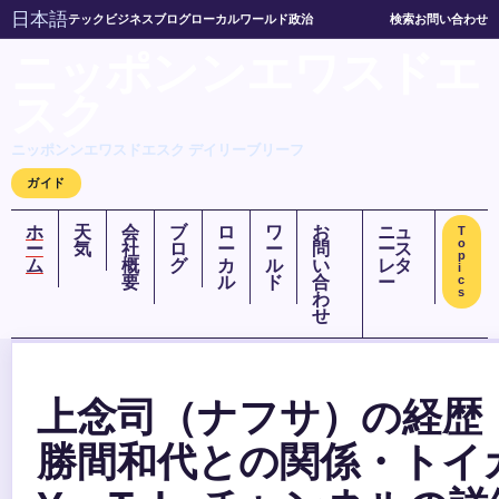
日本語
テック
ビジネス
ブログ
ローカル
ワールド
政治
検索
お問い合わせ
ニッポンンエワスドエ
スク
ニッポンンエワスドエスク デイリーブリーフ
ガイド
ホ
天
会
ブ
ロ
ワ
お
ニュ
T
o
ー
気
社
ロ
ー
ー
問
ース
p
ム
概
グ
カ
ル
い
レタ
i
要
ル
ド
合
ー
c
s
わ
せ
上念司（ナフサ）の経歴
勝間和代との関係・トイ