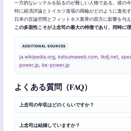
一方的なレッテルを貼るのが難しい人物である。彼の
特に経済評論とトイカツ道場の両輪がどのように進化
日本の言論空間とフィットネス業界の双方に影響を与
この多面性こそが上念司の最大の特徴であり、同時に
ADDITIONAL SOURCES
ja.wikipedia.org
,
katsumaweb.com
,
tkdj.net
,
spea
power.jp
,
be-power.jp
よくある質問（FAQ）
上念司の年収はどのくらいですか？
上念司は結婚していますか？