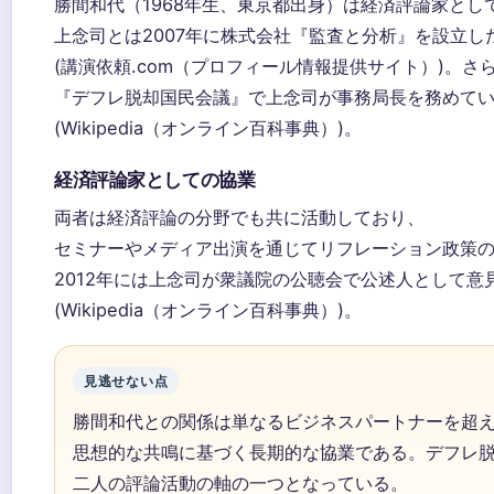
勝間和代（1968年生、東京都出身）は経済評論家とし
上念司とは2007年に株式会社『監査と分析』を設立し
(講演依頼.com（プロフィール情報提供サイト）)。さ
『デフレ脱却国民会議』で上念司が事務局長を務めて
(Wikipedia（オンライン百科事典）)。
経済評論家としての協業
両者は経済評論の分野でも共に活動しており、
セミナーやメディア出演を通じてリフレーション政策
2012年には上念司が衆議院の公聴会で公述人として意
(Wikipedia（オンライン百科事典）)。
見逃せない点
勝間和代との関係は単なるビジネスパートナーを超
思想的な共鳴に基づく長期的な協業である。デフレ
二人の評論活動の軸の一つとなっている。