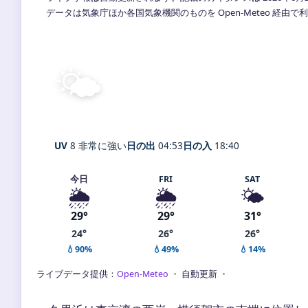
データは気象庁ほか各国気象機関のものを Open-Meteo 経由
🌤️
晴れ
27°
C
Kurihama
体感 33° ・ 風 1 m/s ・ 湿度 8
UV
8 非常に強い
日の出
04:53
日の入
18:40
今日
FRI
SAT
🌦️
🌦️
🌤️
29°
29°
31°
24°
26°
26°
💧90%
💧49%
💧14%
ライブデータ提供：
Open-Meteo
・ 自動更新 ・