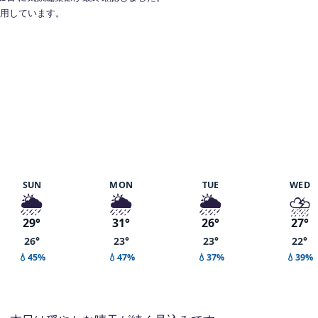
で利用しています。
9%
SUN
MON
TUE
WED
🌦️
🌦️
🌦️
⛈️
29°
31°
26°
27°
26°
23°
23°
22°
💧45%
💧47%
💧37%
💧39%