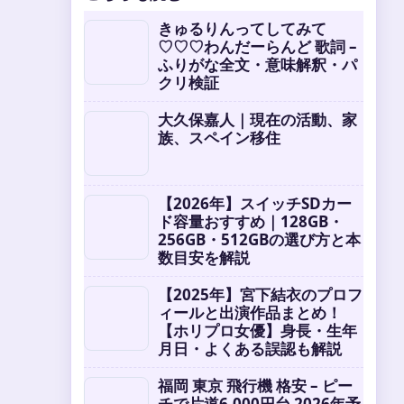
きゅるりんってしてみて
♡♡♡わんだーらんど 歌詞 –
ふりがな全文・意味解釈・パ
クリ検証
大久保嘉人｜現在の活動、家
族、スペイン移住
【2026年】スイッチSDカー
ド容量おすすめ｜128GB・
256GB・512GBの選び方と本
数目安を解説
【2025年】宮下結衣のプロフ
ィールと出演作品まとめ！
【ホリプロ女優】身長・生年
月日・よくある誤認も解説
福岡 東京 飛行機 格安 – ピー
チで片道6,000円台 2026年予