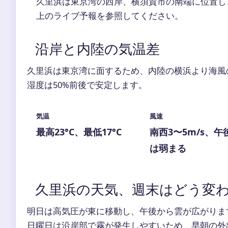
久里浜は東京湾の西岸、横須賀市の南端に位置し
上のライブ予報を参照してください。
沿岸と内陸の気温差
久里浜は東京湾に面するため、内陸の横浜より海風
湿度は50%前後で安定します。
気温
風速
最高23°C、最低17°C
南西3〜5m/s、午
は弱まる
久里浜の天気、週末はどう変
明日は高気圧が東に移動し、午後から雲が広がりま
日曜日は沿岸部で霧が発生しやすいため、早朝の外