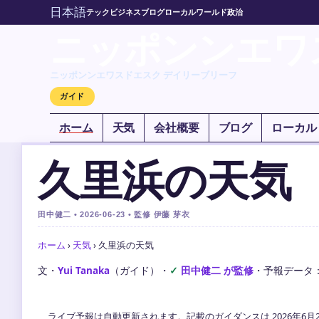
日本語
テック
ビジネス
ブログ
ローカル
ワールド
政治
ニッポンンエワ
ニッポンンエワスドエスク デイリーブリーフ
ガイド
ホーム
天気
会社概要
ブログ
ローカル
久里浜の天気
田中健二 • 2026-06-23 • 監修 伊藤 芽衣
ホーム
›
天気
›
久里浜の天気
文・
Yui Tanaka
（ガイド）
・
田中健二 が監修
・
予報データ
ライブ予報は自動更新されます。記載のガイダンスは 2026年6月